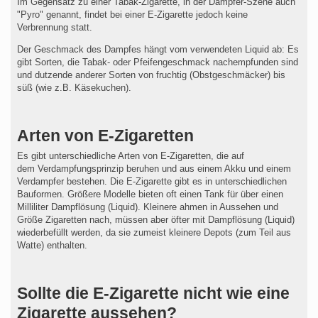
Im Gegensatz zu einer Tabak-Zigarette, in der Dampfer-Szene auch
"Pyro" genannt, findet bei einer E-Zigarette jedoch keine
Verbrennung statt.
Der Geschmack des Dampfes hängt vom verwendeten Liquid ab: Es
gibt Sorten, die Tabak- oder Pfeifengeschmack nachempfunden sind
und dutzende anderer Sorten von fruchtig (Obstgeschmäcker) bis
süß (wie z.B. Käsekuchen).
Arten von E-Zigaretten
Es gibt unterschiedliche Arten von E-Zigaretten, die auf
dem Verdampfungsprinzip beruhen und aus einem Akku und einem
Verdampfer bestehen. Die E-Zigarette gibt es in unterschiedlichen
Bauformen. Größere Modelle bieten oft einen Tank für über einen
Milliliter Dampflösung (Liquid). Kleinere ahmen in Aussehen und
Größe Zigaretten nach, müssen aber öfter mit Dampflösung (Liquid)
wiederbefüllt werden, da sie zumeist kleinere Depots (zum Teil aus
Watte) enthalten.
Sollte die E-Zigarette nicht wie eine
Zigarette aussehen?