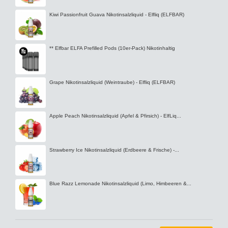
Kiwi Passionfruit Guava Nikotinsalzliquid - Elfliq (ELFBAR)
** Elfbar ELFA Prefilled Pods (10er-Pack) Nikotinhaltig
Grape Nikotinsalzliquid (Weintraube) - Elfliq (ELFBAR)
Apple Peach Nikotinsalzliquid (Apfel & Pfirsich) - ElfLiq...
Strawberry Ice Nikotinsalzliquid (Erdbeere & Frische) -...
Blue Razz Lemonade Nikotinsalzliquid (Limo, Himbeeren &...