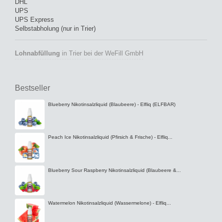
DHL
UPS
UPS Express
Selbstabholung (nur in Trier)
Lohnabfüllung
in Trier bei der WeFill GmbH
Bestseller
Blueberry Nikotinsalzliquid (Blaubeere) - Elfliq (ELFBAR)
Peach Ice Nikotinsalzliquid (Pfirsich & Frische) - Elfliq...
Blueberry Sour Raspberry Nikotinsalzliquid (Blaubeere &...
Watermelon Nikotinsalzliquid (Wassermelone) - Elfliq...