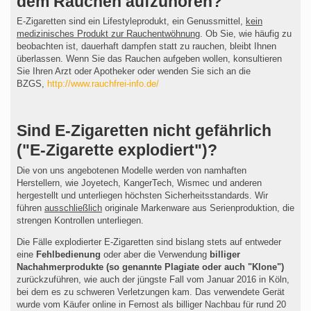
dem Rauchen aufzuhören?
E-Zigaretten sind ein Lifestyleprodukt, ein Genussmittel,
kein
medizinisches Produkt zur Rauchentwöhnung
. Ob Sie, wie häufig zu
beobachten ist, dauerhaft dampfen statt zu rauchen, bleibt Ihnen
überlassen. Wenn Sie das Rauchen aufgeben wollen, konsultieren
Sie Ihren Arzt oder Apotheker oder wenden Sie sich an die
BZGS,
http://www.rauchfrei-info.de/
Sind E-Zigaretten nicht gefährlich
("E-Zigarette explodiert")?
Die von uns angebotenen Modelle werden von namhaften
Herstellern, wie Joyetech, KangerTech, Wismec und anderen
hergestellt und unterliegen höchsten Sicherheitsstandards. Wir
führen
ausschließlich
originale Markenware aus Serienproduktion, die
strengen Kontrollen unterliegen.
Die Fälle explodierter E-Zigaretten sind bislang stets auf entweder
eine
Fehlbedienung
oder aber die Verwendung
billiger
Nachahmerprodukte (so genannte Plagiate oder auch "Klone")
zurückzuführen, wie auch der jüngste Fall vom Januar 2016 in Köln,
bei dem es zu schweren Verletzungen kam. Das verwendete Gerät
wurde vom Käufer online in Fernost als billiger Nachbau für rund 20