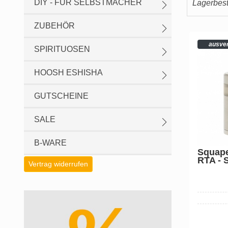
DIY - FÜR SELBSTMACHER
Lagerbesta
ZUBEHÖR
ausve
SPIRITUOSEN
HOOSH ESHISHA
GUTSCHEINE
SALE
B-WARE
Squape
RTA - 
Vertrag widerrufen