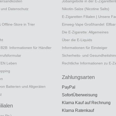
Versandkosten
Jobangebote in der E-Zigarette
e und Datenschutz
Nikotin-Salze (Nicotine Salts)
E-Zigaretten Filialen | Unsere F
Offline-Store in Trier
Einweg-Vape Großhandel: Elfbar
Die E-Zigarette: Allgemeines
ht
Über die E-Liquids
 B2B: Informationen für Händler
Informationen für Einsteiger
rrufsformular
Sicherheits- und Gesundheitshin
TEN Leben
Rechtliche Informationen zu E-Zi
opping
Zahlungsarten
en
on Batterien und Altgeräten
PayPal
z
SofortÜberweisung
Klarna Kauf auf Rechnung
lialen
Klarna Ratenkauf
er Str.)