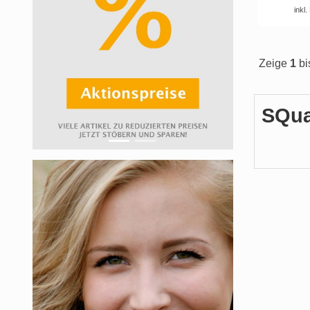
inkl
Zeige
1
bi
SQua