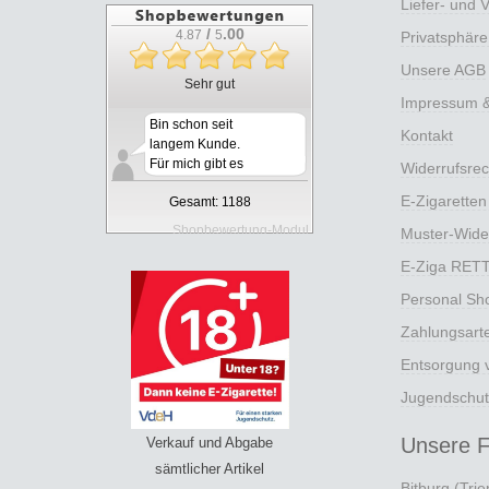
Liefer- und 
/
.00
4.87
5
Privatsphär
Unsere AGB
Sehr gut
Impressum & 
Bin schon seit
Kontakt
langem Kunde.
Für mich gibt es
Widerrufsrec
k...
E-Zigaretten
Gesamt: 1188
Shopbewertung-Modul
Muster-Wide
E-Ziga RET
Personal Sh
Zahlungsart
Entsorgung v
Jugendschut
Unsere Fi
Verkauf und Abgabe
sämtlicher Artikel
Bitburg (Trier