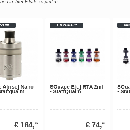
nd in Ihrer Filiale zu prüfen.
rkauft
ausverkauft
aus
 A[rise] Nano
SQuape E[c] RTA 2ml
SQua
Stattqualm
- StattQualm
- St
€ 164,
€ 74,
95
95