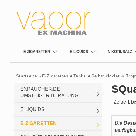
E-ZIGARETTEN
E-LIQUIDS
NIKOTINSALZ
»
»
»
Startseite
E-Zigaretten
Tanks
Selbstwickler & Tröp
SQua
EXRAUCHER.DE
UMSTEIGER-BERATUNG
Zeige
1
bi
E-LIQUIDS
Die
Best
E-ZIGARETTEN
verfügba