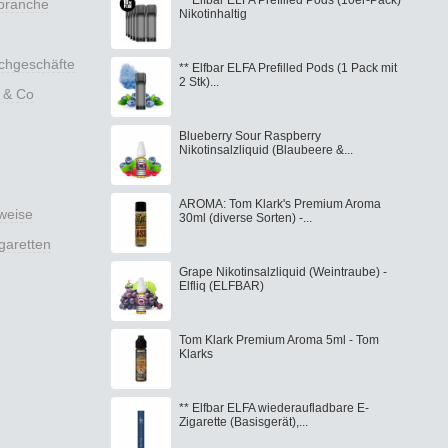
nbranche
Nikotinhaltig
achgeschäfte
** Elfbar ELFA Prefilled Pods (1 Pack mit
2 Stk)...
 & Co
Blueberry Sour Raspberry
Nikotinsalzliquid (Blaubeere &...
AROMA: Tom Klark's Premium Aroma
weise
30ml (diverse Sorten) -...
garetten
Grape Nikotinsalzliquid (Weintraube) -
Elfliq (ELFBAR)
Tom Klark Premium Aroma 5ml - Tom
Klarks
** Elfbar ELFA wiederaufladbare E-
Zigarette (Basisgerät),...