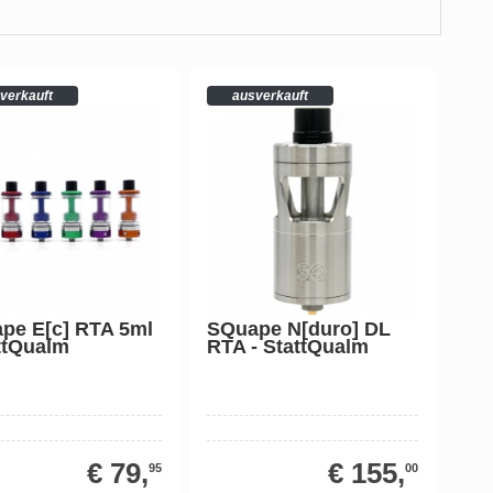
verkauft
ausverkauft
pe E[c] RTA 5ml
SQuape N[duro] DL
attQualm
RTA - StattQualm
€ 79,
€ 155,
95
00