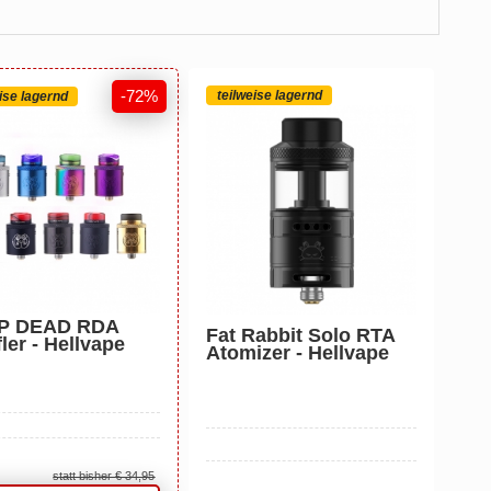
-72%
teilweise lagernd
ise lagernd
P DEAD RDA
Fat Rabbit Solo RTA
ler - Hellvape
Atomizer - Hellvape
statt bisher
€ 34,
95