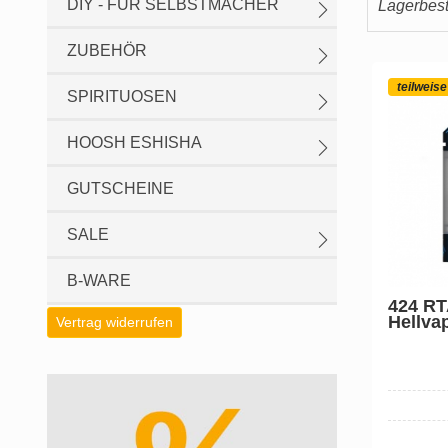
DIY - FÜR SELBSTMACHER
Lagerbesta
ZUBEHÖR
teilweise
SPIRITUOSEN
HOOSH ESHISHA
GUTSCHEINE
SALE
B-WARE
424 RT
Hellva
Vertrag widerrufen