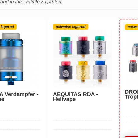
nd in Ihrer Filiale zu prüfen.
 lagernd
teilweise lagernd
teilwe
DRO
A Verdampfer -
AEQUITAS RDA -
Tröpf
pe
Hellvape