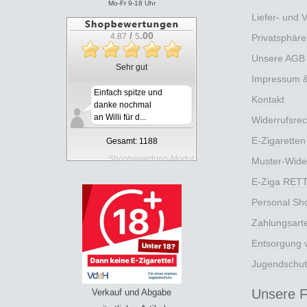
Mo-Fr 9-18 Uhr
Liefer- und 
/
.00
4.87
5
Privatsphär
Unsere AGB
Sehr gut
Impressum & 
Einfach spitze und
Kontakt
danke nochmal
an Willi für d...
Widerrufsrec
E-Zigaretten
Gesamt: 1188
Shopbewertung-Modul
Muster-Wide
E-Ziga RET
Personal Sh
Zahlungsart
Entsorgung v
Jugendschut
Unsere Fi
Verkauf und Abgabe