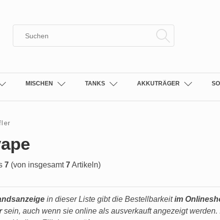
MISCHEN
TANKS
AKKUTRÄGER
SO
fler
vape
s
7
(von insgesamt
7
Artikeln)
andsanzeige
in dieser Liste gibt die Bestellbarkeit
im Onlines
r
sein, auch wenn sie online als ausverkauft angezeigt werden. 