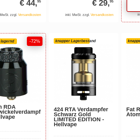
€ 44,
€ 29,
95
95
i
. MwSt. zzgl.
Versandkosten
inkl. MwSt. zzgl.
Versandkosten
-72%
knapper Lagerbestand
knappe
e lagernd
h RDA
424 RTA Verdampfer
Fat 
wickelverdampf
Schwarz Gold
Atom
llvape
LIMITED EDITION -
Hellvape