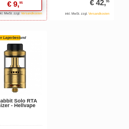
€ 42,
95
€ 9,
95
nkl. MwSt. zzgl.
Versandkosten
inkl. MwSt. zzgl.
Versandkosten
r Lagerbestand
Rabbit Solo RTA
izer - Hellvape