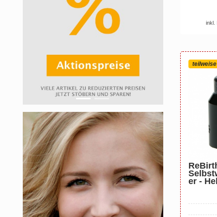
inkl
teilweis
ReBirt
Selbst
er - He