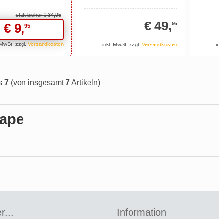
statt bisher
€ 34,
95
€ 49,
95
€ 9,
95
 MwSt. zzgl.
Versandkosten
inkl. MwSt. zzgl.
Versandkosten
i
s
7
(von insgesamt
7
Artikeln)
vape
r...
Information