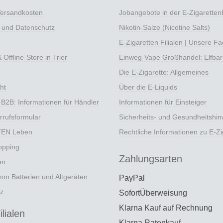
Versandkosten
Jobangebote in der E-Zigarette
e und Datenschutz
Nikotin-Salze (Nicotine Salts)
E-Zigaretten Filialen | Unsere F
Offline-Store in Trier
Einweg-Vape Großhandel: Elfbar
Die E-Zigarette: Allgemeines
ht
Über die E-Liquids
 B2B: Informationen für Händler
Informationen für Einsteiger
rrufsformular
Sicherheits- und Gesundheitshin
TEN Leben
Rechtliche Informationen zu E-Zi
opping
Zahlungsarten
en
on Batterien und Altgeräten
PayPal
z
SofortÜberweisung
Klarna Kauf auf Rechnung
lialen
Klarna Ratenkauf