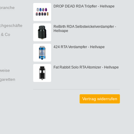
DROP DEAD RDA Tröpfler - Hellvape
nbranche
achgeschäfte
ReBirth RDA Selbstwickelverdampfer -
Hellvape
 & Co
424 RTA Verdampfer - Hellvape
Fat Rabbit Solo RTA Atomizer - Hellvape
weise
garetten
Vertrag widerrufen