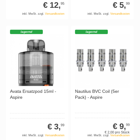
€ 12,
€ 5,
95
99
inkl. MwSt. zzgl.
Versandkosten
inkl. MwSt. zzgl.
Versandkosten
lagernd
lagernd
Nautilus BVC Coil (5er
Avata Ersatzpod 15ml -
Pack) - Aspire
Aspire
€ 9,
€ 3,
99
99
€ 2,
00
pro Stück
inkl. MwSt. zzgl.
Versandkosten
inkl. MwSt. zzgl.
Versandkosten