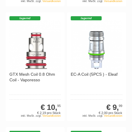
inkl. MwSt. zzgl.
Versandkosten
inkl. MwSt. zzgl.
Versandkosten
lagernd
lagernd
GTX Mesh Coil 0.8 Ohm
EC-A Coil (5PCS ) - Eleaf
Coil - Vaporesso
€ 10,
€ 9,
95
99
€ 2,
19
pro Stück
€ 2,
00
pro Stück
inkl. MwSt. zzgl.
Versandkosten
inkl. MwSt. zzgl.
Versandkosten