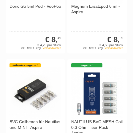
Doric Go 5ml Pod - VooPoo
Magnum Ersatzpod 6 ml -
Aspire
€ 8,
€ 8,
49
99
€ 4,
25
pro Stück
€ 4,
50
pro Stück
inkl. MwSt. zzgl.
Versandkosten
inkl. MwSt. zzgl.
Versandkosten
teilweise lagernd
lagernd
BVC Coilheads für Nautilus
NAUTILUS BVC MESH Coil
und MINI - Aspire
0.3 Ohm - 5er Pack -