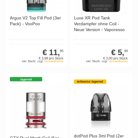
Argus V2 Top Fill Pod (3er
Luxe XR Pod Tank
Pack) - VooPoo
Verdampfer ohne Coil -
Neue Version - Vaporesso
€ 11,
€ 5,
95
99
€ 3,
98
pro Stück
€ 3,
00
pro Stück
inkl. MwSt. zzgl.
Versandkosten
inkl. MwSt. zzgl.
Versandkosten
lagernd
teilweise lagernd
dotPod Plus 3ml Pod (2er
GTX Dual Mesh Coil (5er