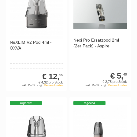
Nexi Pro Ersatzpod 2ml
NeXLIM V2 Pod 4ml -
(2er Pack) - Aspire
OXVA
€ 5,
€ 12,
49
95
€ 2,
75
pro Stück
€ 4,
32
pro Stück
inkl. MwSt. zzgl.
Versandkosten
inkl. MwSt. zzgl.
Versandkosten
lagernd
lagernd