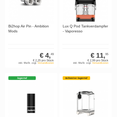
Bi2hop Air Pin - Ambition
Lux Q Pod Tankverdampfer
Mods
- Vaporesso
€ 4,
€ 11,
49
95
€ 2,
25
pro Stück
€ 2,
99
pro Stück
inkl. MwSt. zzgl.
Versandkosten
inkl. MwSt. zzgl.
Versandkosten
lagernd
teilweise lagernd