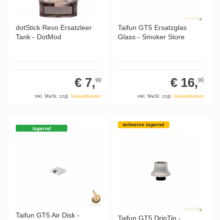
dotStick Revo Ersatzleer
Taifun GT5 Ersatzglas
Tank - DotMod
Glass - Smoker Store
€ 7,
€ 16,
99
90
inkl. MwSt. zzgl.
Versandkosten
inkl. MwSt. zzgl.
Versandkosten
teilweise lagernd
lagernd
Taifun GT5 Air Disk -
Taifun GT5 DripTip -