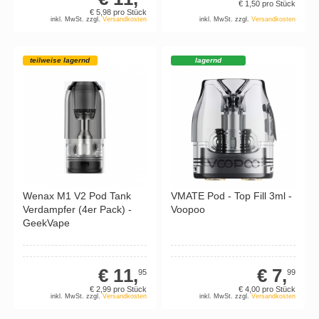
€ 1,
50
pro Stück
€ 5,
98
pro Stück
inkl. MwSt. zzgl.
Versandkosten
inkl. MwSt. zzgl.
Versandkosten
teilweise lagernd
lagernd
Wenax M1 V2 Pod Tank
VMATE Pod - Top Fill 3ml -
Verdampfer (4er Pack) -
Voopoo
GeekVape
€ 11,
€ 7,
95
99
€ 2,
99
pro Stück
€ 4,
00
pro Stück
inkl. MwSt. zzgl.
Versandkosten
inkl. MwSt. zzgl.
Versandkosten