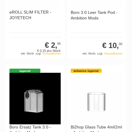
eROLL SLIM FILTER -
Boro 3.0 Leer Tank Pod -
JOYETECH
Ambition Mods
€ 2,
€ 10,
95
00
€ 0,
15
pro Stück
inkl. MwSt. zzgl.
Versandkosten
inkl. MwSt. zzgl.
Versandkosten
lagernd
teilweise lagernd
Boro Ersatz Tank 3.0 -
Bi2hop Glass Tube 4ml/2ml