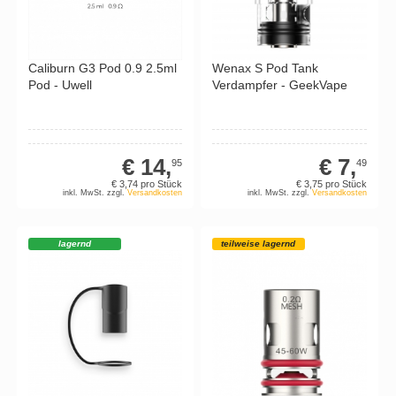
Caliburn G3 Pod 0.9 2.5ml
Wenax S Pod Tank
Pod - Uwell
Verdampfer - GeekVape
€ 14,
€ 7,
95
49
€ 3,
74
pro Stück
€ 3,
75
pro Stück
inkl. MwSt. zzgl.
Versandkosten
inkl. MwSt. zzgl.
Versandkosten
lagernd
teilweise lagernd