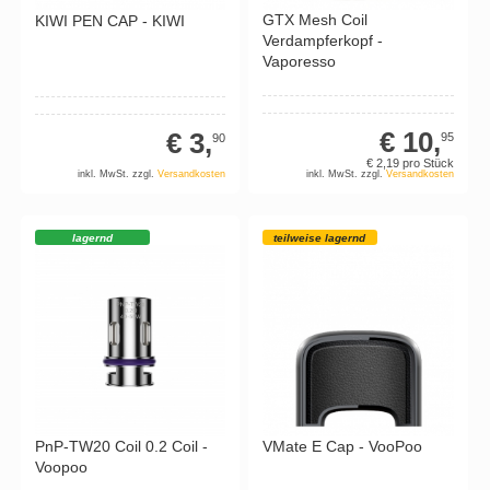
GTX Mesh Coil
KIWI PEN CAP - KIWI
Verdampferkopf -
Vaporesso
€ 10,
€ 3,
95
90
€ 2,
19
pro Stück
inkl. MwSt. zzgl.
Versandkosten
inkl. MwSt. zzgl.
Versandkosten
lagernd
teilweise lagernd
PnP-TW20 Coil 0.2 Coil -
VMate E Cap - VooPoo
Voopoo