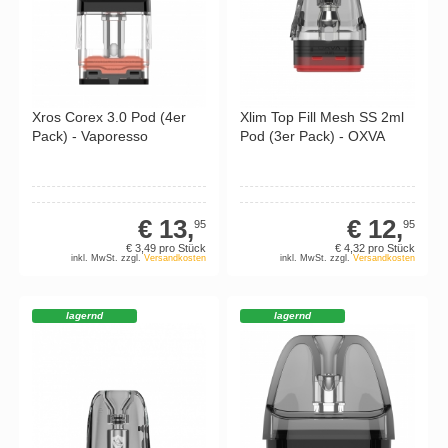
Xros Corex 3.0 Pod (4er
Xlim Top Fill Mesh SS 2ml
Pack) - Vaporesso
Pod (3er Pack) - OXVA
€ 13,
€ 12,
95
95
€ 3,
49
pro Stück
€ 4,
32
pro Stück
inkl. MwSt. zzgl.
Versandkosten
inkl. MwSt. zzgl.
Versandkosten
lagernd
lagernd