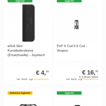
lagernd
lagernd
PnP X Coil 0.6 Coil -
eRoll Slim
Voopoo
Kunstledersleeve
(Ersatzhuelle) - Joyetech
€ 16,
€ 4,
95
99
€ 3,
39
pro Stück
inkl. MwSt. zzgl.
Versandkosten
inkl. MwSt. zzgl.
Versandkosten
teilweise lagernd
lagernd