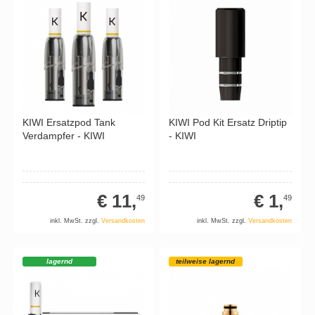
KIWI Ersatzpod Tank
KIWI Pod Kit Ersatz Driptip
Verdampfer - KIWI
- KIWI
€ 11,
€ 1,
49
49
inkl. MwSt. zzgl.
Versandkosten
inkl. MwSt. zzgl.
Versandkosten
lagernd
teilweise lagernd