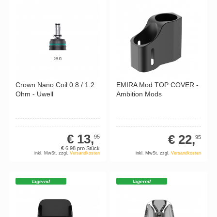
Crown Nano Coil 0.8 / 1.2
EMIRA Mod TOP COVER -
Ohm - Uwell
Ambition Mods
€ 13,
€ 22,
95
95
€ 6,
98
pro Stück
inkl. MwSt. zzgl.
Versandkosten
inkl. MwSt. zzgl.
Versandkosten
lagernd
lagernd