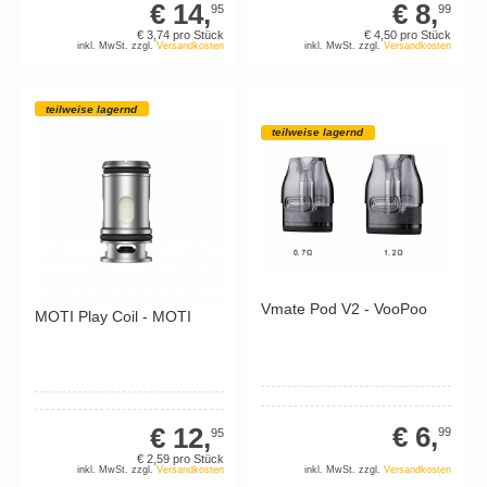
€ 14,
€ 8,
95
99
€ 3,
74
pro Stück
€ 4,
50
pro Stück
inkl. MwSt. zzgl.
Versandkosten
inkl. MwSt. zzgl.
Versandkosten
teilweise lagernd
teilweise lagernd
Vmate Pod V2 - VooPoo
MOTI Play Coil - MOTI
€ 6,
€ 12,
99
95
€ 2,
59
pro Stück
inkl. MwSt. zzgl.
Versandkosten
inkl. MwSt. zzgl.
Versandkosten