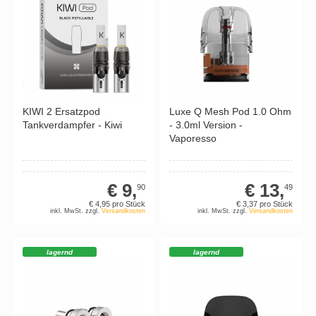
KIWI 2 Ersatzpod
Luxe Q Mesh Pod 1.0 Ohm
Tankverdampfer - Kiwi
- 3.0ml Version -
Vaporesso
€ 9,
€ 13,
90
49
€ 4,
95
pro Stück
€ 3,
37
pro Stück
inkl. MwSt. zzgl.
Versandkosten
inkl. MwSt. zzgl.
Versandkosten
lagernd
lagernd