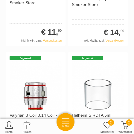
Smoker Store
Smoker Store
€ 11,
€ 14,
90
90
inkl. MwSt. zzgl.
Versandkosten
inkl. MwSt. zzgl.
Versandkosten
lagernd
lagernd
Valyrian 3 Coil 0.14 Coil -
Helheim S RDTA 5ml
Uwell
Ersatzglas - Hellvape
0
0
Menü
Konto
Filialen
Merkzettel
Warenkorb