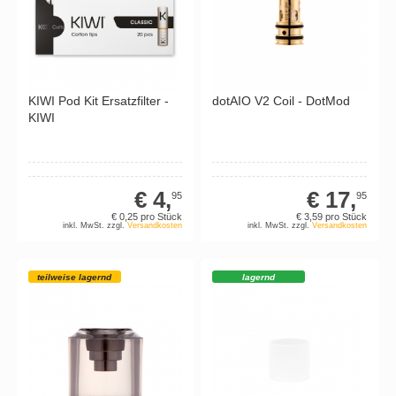
KIWI Pod Kit Ersatzfilter -
dotAIO V2 Coil - DotMod
KIWI
€ 4,
€ 17,
95
95
€ 0,
25
pro Stück
€ 3,
59
pro Stück
inkl. MwSt. zzgl.
Versandkosten
inkl. MwSt. zzgl.
Versandkosten
teilweise lagernd
lagernd