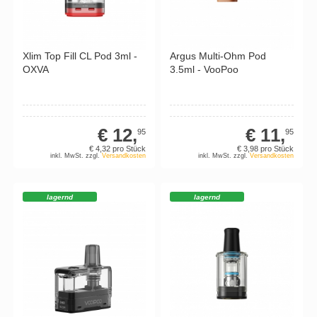
Xlim Top Fill CL Pod 3ml -
Argus Multi-Ohm Pod
OXVA
3.5ml - VooPoo
€ 12,
€ 11,
95
95
€ 4,
32
pro Stück
€ 3,
98
pro Stück
inkl. MwSt. zzgl.
Versandkosten
inkl. MwSt. zzgl.
Versandkosten
lagernd
lagernd