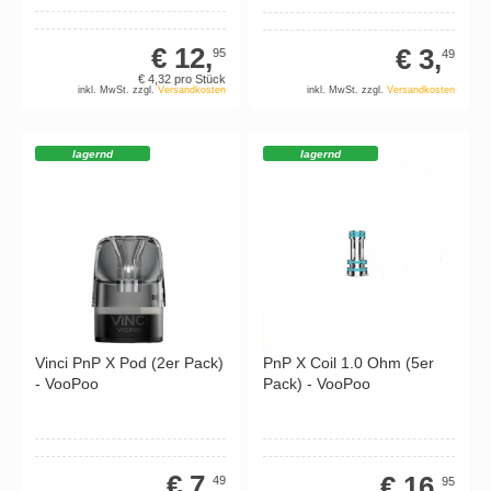
€ 12,
€ 3,
95
49
€ 4,
32
pro Stück
inkl. MwSt. zzgl.
Versandkosten
inkl. MwSt. zzgl.
Versandkosten
lagernd
lagernd
Vinci PnP X Pod (2er Pack)
PnP X Coil 1.0 Ohm (5er
- VooPoo
Pack) - VooPoo
€ 7,
€ 16,
49
95