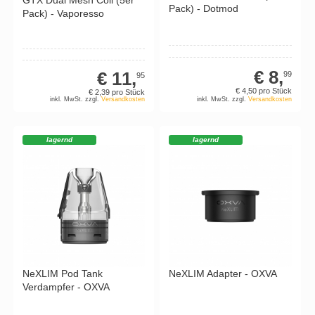
Pack) - Dotmod
Pack) - Vaporesso
€ 8,
€ 11,
99
95
€ 4,
50
pro Stück
€ 2,
39
pro Stück
inkl. MwSt. zzgl.
Versandkosten
inkl. MwSt. zzgl.
Versandkosten
lagernd
lagernd
NeXLIM Pod Tank
NeXLIM Adapter - OXVA
Verdampfer - OXVA