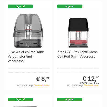
lagernd
lagernd
Xros (V4, Pro) Topfill Mesh
Luxe X Series Pod Tank
Coil Pod 3ml - Vaporesso
Verdampfer 5ml -
Vaporesso
€ 12,
€ 8,
95
95
€ 3,
24
pro Stück
inkl. MwSt. zzgl.
Versandkosten
inkl. MwSt. zzgl.
Versandkosten
lagernd
lagernd