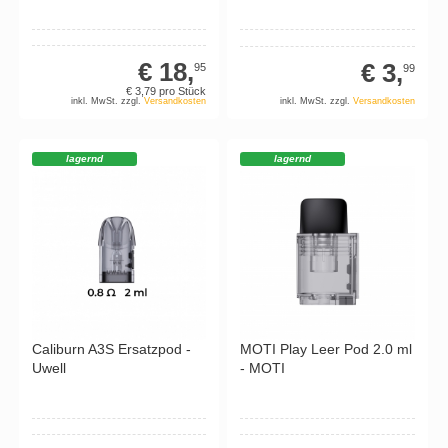
€ 18,
€ 3,
95
99
€ 3,
79
pro Stück
inkl. MwSt. zzgl.
Versandkosten
inkl. MwSt. zzgl.
Versandkosten
lagernd
lagernd
Caliburn A3S Ersatzpod -
MOTI Play Leer Pod 2.0 ml
Uwell
- MOTI