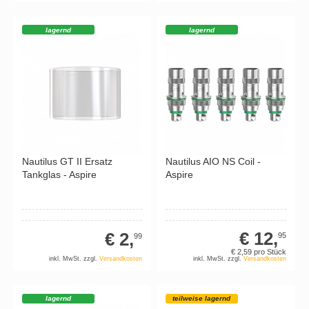
lagernd
lagernd
Nautilus AIO NS Coil -
Nautilus GT II Ersatz
Aspire
Tankglas - Aspire
€ 12,
€ 2,
95
99
€ 2,
59
pro Stück
inkl. MwSt. zzgl.
Versandkosten
inkl. MwSt. zzgl.
Versandkosten
lagernd
teilweise lagernd