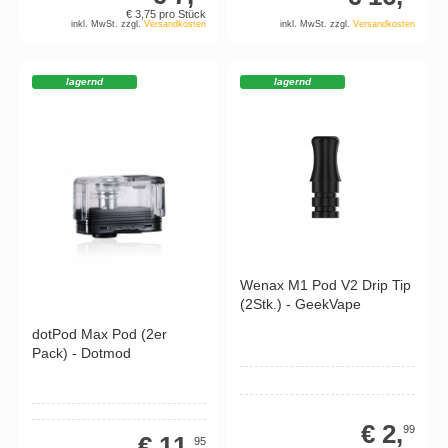
€ 3,
75
pro Stück
inkl. MwSt. zzgl.
Versandkosten
inkl. MwSt. zzgl.
Versandkosten
lagernd
lagernd
Wenax M1 Pod V2 Drip Tip
(2Stk.) - GeekVape
dotPod Max Pod (2er
Pack) - Dotmod
€ 2,
99
€ 11,
95