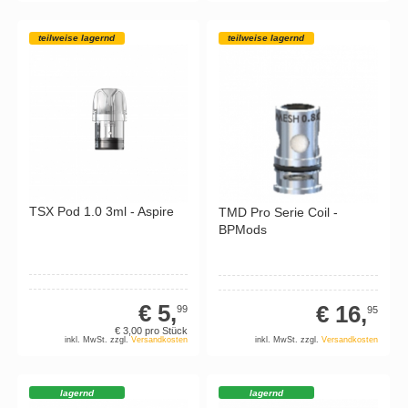
teilweise lagernd
teilweise lagernd
TSX Pod 1.0 3ml - Aspire
TMD Pro Serie Coil -
BPMods
€ 5,
€ 16,
99
95
€ 3,
00
pro Stück
inkl. MwSt. zzgl.
Versandkosten
inkl. MwSt. zzgl.
Versandkosten
lagernd
lagernd