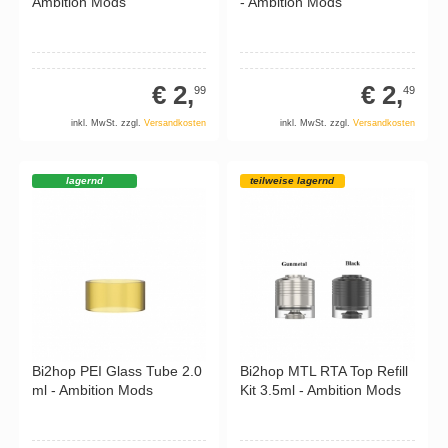
Ambition Mods
- Ambition Mods
€ 2,
€ 2,
99
49
inkl. MwSt. zzgl.
Versandkosten
inkl. MwSt. zzgl.
Versandkosten
lagernd
teilweise lagernd
Bi2hop PEI Glass Tube 2.0
Bi2hop MTL RTA Top Refill
ml - Ambition Mods
Kit 3.5ml - Ambition Mods