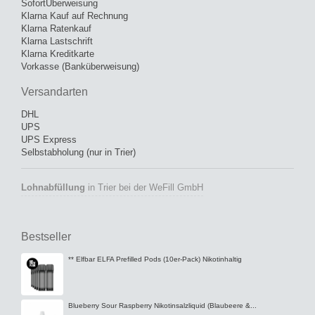
SofortÜberweisung
Klarna Kauf auf Rechnung
Klarna Ratenkauf
Klarna Lastschrift
Klarna Kreditkarte
Vorkasse (Banküberweisung)
Versandarten
DHL
UPS
UPS Express
Selbstabholung (nur in Trier)
Lohnabfüllung
in Trier bei der WeFill GmbH
Bestseller
** Elfbar ELFA Prefilled Pods (10er-Pack) Nikotinhaltig
Blueberry Sour Raspberry Nikotinsalzliquid (Blaubeere &...