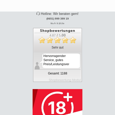
Hotline: Wir beraten gern!
(0651) 999 399 19
Mo-Fr 9-18 Uhr
/
.00
4.87
5
Sehr gut
Hervorragender
Service, gutes
Preis/Leistungsverh&au...
Gesamt: 1188
Shopbewertung-Modul