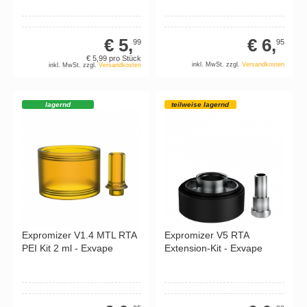
€ 5,
€ 6,
99
95
€ 5,
99
pro Stück
inkl. MwSt. zzgl.
Versandkosten
inkl. MwSt. zzgl.
Versandkosten
lagernd
teilweise lagernd
Expromizer V1.4 MTL RTA
Expromizer V5 RTA
PEI Kit 2 ml - Exvape
Extension-Kit - Exvape