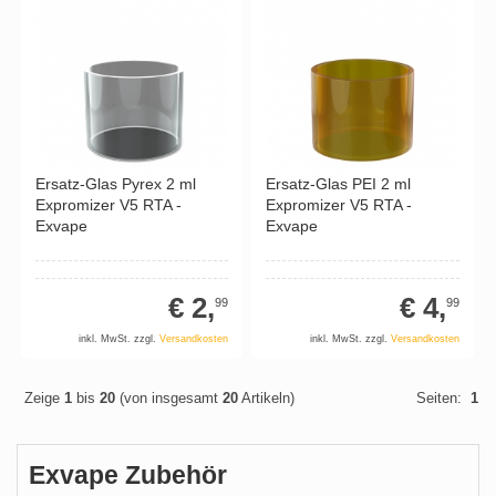
Ersatz-Glas Pyrex 2 ml
Ersatz-Glas PEI 2 ml
Expromizer V5 RTA -
Expromizer V5 RTA -
Exvape
Exvape
€ 2,
€ 4,
99
99
inkl. MwSt. zzgl.
Versandkosten
inkl. MwSt. zzgl.
Versandkosten
Zeige
1
bis
20
(von insgesamt
20
Artikeln)
Seiten:
1
Exvape Zubehör