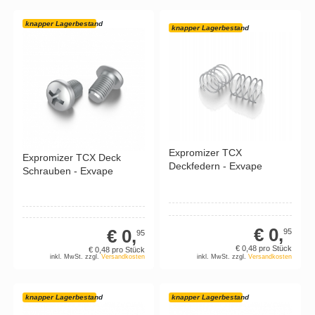
knapper Lagerbestand
knapper Lagerbestand
Expromizer TCX
Expromizer TCX Deck
Deckfedern - Exvape
Schrauben - Exvape
€ 0,
€ 0,
95
95
€ 0,
48
pro Stück
€ 0,
48
pro Stück
inkl. MwSt. zzgl.
Versandkosten
inkl. MwSt. zzgl.
Versandkosten
knapper Lagerbestand
knapper Lagerbestand