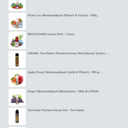
Peach Ice Nikotinsalzliquid (Pfirsich & Frische) - Elfliq...
RED ASTAIRE Aroma 30ml - T-Juice
AROMA: Tom Klark's Premium Aroma 30ml (diverse Sorten) -...
Apple Peach Nikotinsalzliquid (Apfel & Pfirsich) - ElfLiq...
Grape Nikotinsalzliquid (Weintraube) - Elfliq (ELFBAR)
Tom Klark Premium Aroma 5ml - Tom Klarks