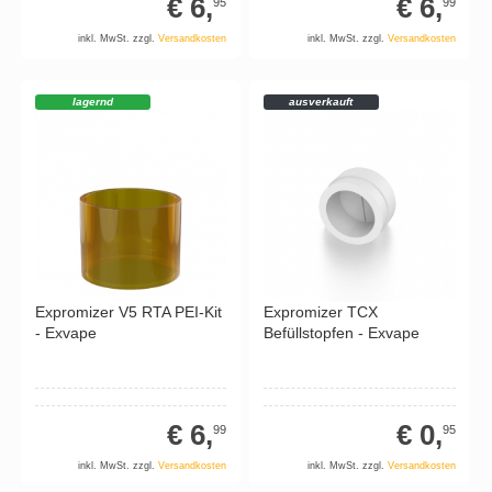
€ 6,
€ 6,
95
99
inkl. MwSt. zzgl.
Versandkosten
inkl. MwSt. zzgl.
Versandkosten
lagernd
ausverkauft
Expromizer V5 RTA PEI-Kit
Expromizer TCX
- Exvape
Befüllstopfen - Exvape
€ 6,
€ 0,
99
95
inkl. MwSt. zzgl.
Versandkosten
inkl. MwSt. zzgl.
Versandkosten