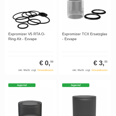
Expromizer V5 RTA O-
Expromizer TCX Ersatzglas
Ring-Kit - Exvape
- Exvape
€ 0,
€ 3,
99
95
inkl. MwSt. zzgl.
Versandkosten
inkl. MwSt. zzgl.
Versandkosten
lagernd
lagernd