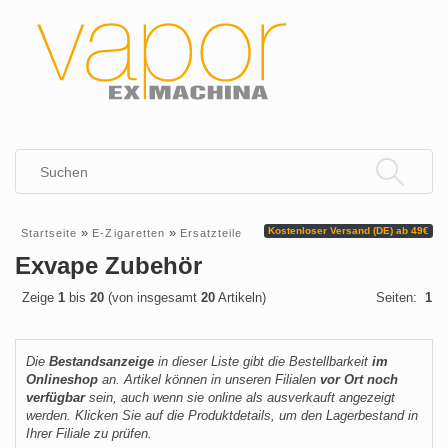
»
»
Kostenloser Versand (DE) ab 49€
Startseite
E-Zigaretten
Ersatzteile
Exvape Zubehör
Zeige
1
bis
20
(von insgesamt
20
Artikeln)
Seiten:
1
Die
Bestandsanzeige
in dieser Liste gibt die Bestellbarkeit
im
Onlineshop
an. Artikel können in unseren Filialen
vor Ort noch
verfügbar
sein, auch wenn sie online als ausverkauft angezeigt
werden. Klicken Sie auf die Produktdetails, um den Lagerbestand in
Ihrer Filiale zu prüfen.