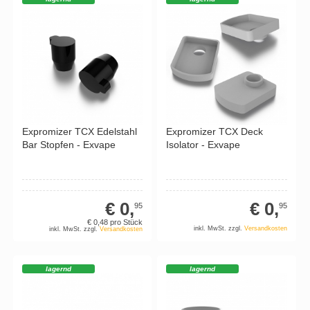
Expromizer TCX Edelstahl
Expromizer TCX Deck
Bar Stopfen - Exvape
Isolator - Exvape
€ 0,
€ 0,
95
95
€ 0,
48
pro Stück
inkl. MwSt. zzgl.
Versandkosten
inkl. MwSt. zzgl.
Versandkosten
lagernd
lagernd