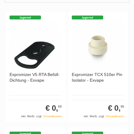
lagernd
lagernd
Expromizer V5 RTA Befüll-
Expromizer TCX 510er Pin
Dichtung - Exvape
Isolator - Exvape
€ 0,
€ 0,
69
95
inkl. MwSt. zzgl.
Versandkosten
inkl. MwSt. zzgl.
Versandkosten
lagernd
lagernd