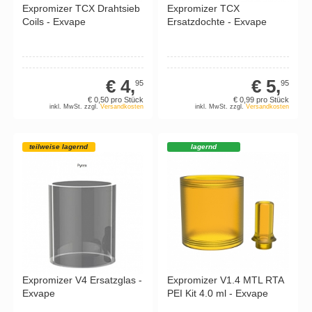
Expromizer TCX Drahtsieb
Expromizer TCX
Coils - Exvape
Ersatzdochte - Exvape
€ 4,
€ 5,
95
95
€ 0,
50
pro Stück
€ 0,
99
pro Stück
inkl. MwSt. zzgl.
Versandkosten
inkl. MwSt. zzgl.
Versandkosten
teilweise lagernd
lagernd
Expromizer V4 Ersatzglas -
Expromizer V1.4 MTL RTA
Exvape
PEI Kit 4.0 ml - Exvape