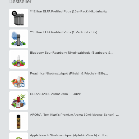
Bestseller
** Elfbar ELFA Prefilled Pods (10er-Pack) Nikotinhaltig
** Elfbar ELFA Prefilled Pods (1 Pack mit 2 Stk)...
Blueberry Sour Raspberry Nikotinsalzliquid (Blaubeere &...
Peach Ice Nikotinsalzliquid (Pfirsich & Frische) - Elfliq...
RED ASTAIRE Aroma 30ml - T-Juice
AROMA: Tom Klark's Premium Aroma 30ml (diverse Sorten) -...
Apple Peach Nikotinsalzliquid (Apfel & Pfirsich) - ElfLiq...