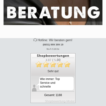
Hotline: Wir beraten gern!
(0651) 999 399 19
Mo-Fr 9-18 Uhr
/
.00
4.87
5
Sehr gut
Wie immer: Top
Service und
schnelle
Lieferung.
Gesamt: 1188
Shopbewertung-Modul