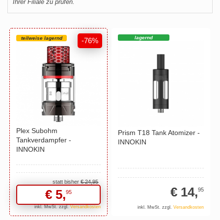
Ihrer Filiale zu prüfen.
lagernd
teilweise lagernd
-76%
Plex Subohm
Prism T18 Tank Atomizer -
Tankverdampfer -
INNOKIN
INNOKIN
statt bisher
€ 24,
95
€ 14,
95
€ 5,
95
inkl. MwSt. zzgl.
Versandkosten
inkl. MwSt. zzgl.
Versandkosten