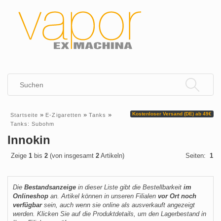
»
»
»
Kostenloser Versand (DE) ab 49€
Startseite
E-Zigaretten
Tanks
Tanks: Subohm
Innokin
Zeige
1
bis
2
(von insgesamt
2
Artikeln)
Seiten:
1
Die
Bestandsanzeige
in dieser Liste gibt die Bestellbarkeit
im
Onlineshop
an. Artikel können in unseren Filialen
vor Ort noch
verfügbar
sein, auch wenn sie online als ausverkauft angezeigt
werden. Klicken Sie auf die Produktdetails, um den Lagerbestand in