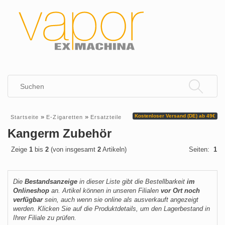
»
»
Kostenloser Versand (DE) ab 49€
Startseite
E-Zigaretten
Ersatzteile
Kangerm Zubehör
Zeige
1
bis
2
(von insgesamt
2
Artikeln)
Seiten:
1
Die
Bestandsanzeige
in dieser Liste gibt die Bestellbarkeit
im
Onlineshop
an. Artikel können in unseren Filialen
vor Ort noch
verfügbar
sein, auch wenn sie online als ausverkauft angezeigt
werden. Klicken Sie auf die Produktdetails, um den Lagerbestand in
Ihrer Filiale zu prüfen.