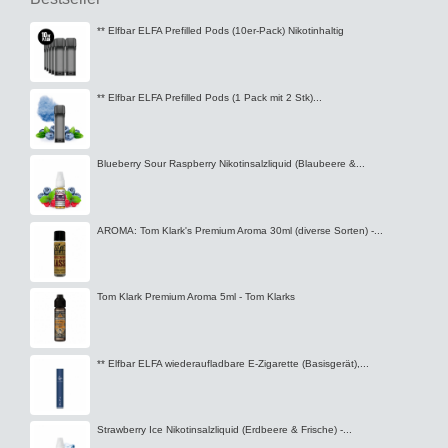
** Elfbar ELFA Prefilled Pods (10er-Pack) Nikotinhaltig
** Elfbar ELFA Prefilled Pods (1 Pack mit 2 Stk)...
Blueberry Sour Raspberry Nikotinsalzliquid (Blaubeere &...
AROMA: Tom Klark's Premium Aroma 30ml (diverse Sorten) -...
Tom Klark Premium Aroma 5ml - Tom Klarks
** Elfbar ELFA wiederaufladbare E-Zigarette (Basisgerät),...
Strawberry Ice Nikotinsalzliquid (Erdbeere & Frische) -...