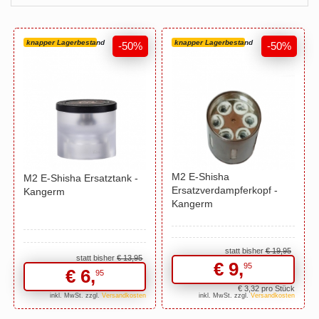
knapper Lagerbestand
knapper Lagerbestand
-50%
-50%
M2 E-Shisha
M2 E-Shisha Ersatztank -
Ersatzverdampferkopf -
Kangerm
Kangerm
statt bisher
€ 19,
95
statt bisher
€ 13,
95
€ 9,
95
€ 6,
95
€ 3,
32
pro Stück
inkl. MwSt. zzgl.
Versandkosten
inkl. MwSt. zzgl.
Versandkosten