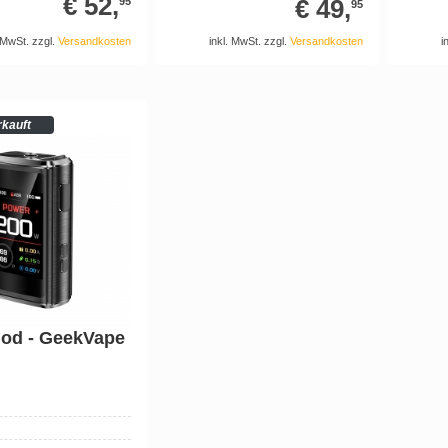
€ 52,
€ 49,
95
95
. MwSt. zzgl.
Versandkosten
i
inkl. MwSt. zzgl.
Versandkosten
rkauft
od - GeekVape