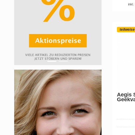
inkl
teilweise
Aegis 
Geekv