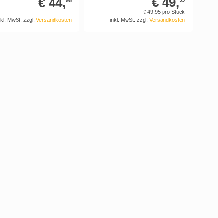
€ 49,
€ 44,
95
95
€ 49,
95
pro Stück
nkl. MwSt. zzgl.
Versandkosten
inkl. MwSt. zzgl.
Versandkosten