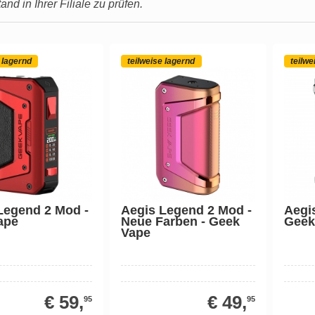
nd in Ihrer Filiale zu prüfen.
 lagernd
teilweise lagernd
teilwe
Legend 2 Mod -
Aegis Legend 2 Mod -
Aegi
ape
Neue Farben - Geek
Geek
Vape
€ 59,
€ 49,
95
95