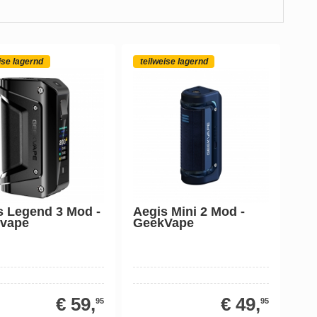
ise lagernd
teilweise lagernd
s Legend 3 Mod -
Aegis Mini 2 Mod -
vape
GeekVape
€ 59,
€ 49,
95
95