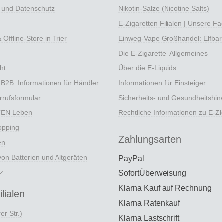
e und Datenschutz
Nikotin-Salze (Nicotine Salts)
E-Zigaretten Filialen | Unsere F
Offline-Store in Trier
Einweg-Vape Großhandel: Elfbar
Die E-Zigarette: Allgemeines
ht
Über die E-Liquids
 B2B: Informationen für Händler
Informationen für Einsteiger
rrufsformular
Sicherheits- und Gesundheitshin
TEN Leben
Rechtliche Informationen zu E-Zi
opping
Zahlungsarten
en
on Batterien und Altgeräten
PayPal
z
SofortÜberweisung
Klarna Kauf auf Rechnung
lialen
Klarna Ratenkauf
er Str.)
Klarna Lastschrift