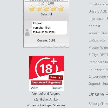
/
.00
4.87
5
Privatsphär
Unsere AGB
Sehr gut
Impressum & 
Einmal
Kontakt
versehentlich
teilweise falsche
Widerrufsrec
Ware geliefer...
E-Zigaretten
Gesamt: 1188
Shopbewertung-Modul
Muster-Wide
E-Ziga RET
Personal Sh
Zahlungsart
Entsorgung v
Jugendschut
Unsere Fi
Verkauf und Abgabe
sämtlicher Artikel
Bitburg (Trier
nur an volljährige Personen.