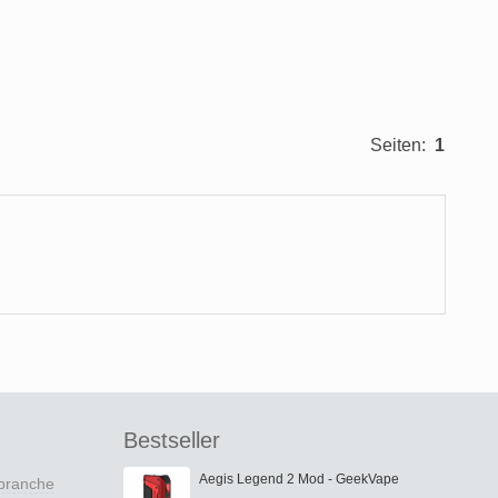
Seiten:
1
Bestseller
Aegis Legend 2 Mod - GeekVape
nbranche