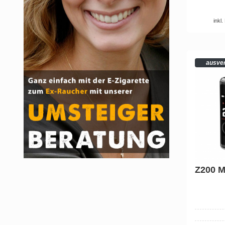
inkl
ausve
Z200 M