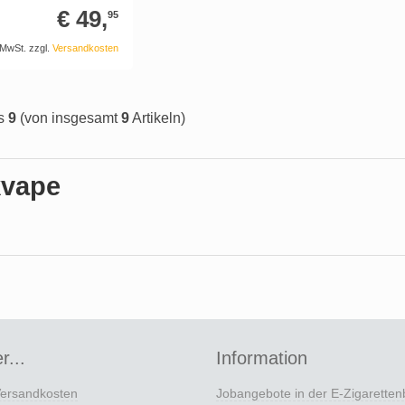
€ 49,
95
. MwSt. zzgl.
Versandkosten
s
9
(von insgesamt
9
Artikeln)
vape
r...
Information
Versandkosten
Jobangebote in der E-Zigarette