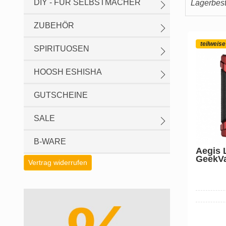
DIY - FÜR SELBSTMACHER
Lagerbesta
ZUBEHÖR
teilweise
SPIRITUOSEN
HOOSH ESHISHA
GUTSCHEINE
SALE
B-WARE
Aegis 
GeekV
Vertrag widerrufen