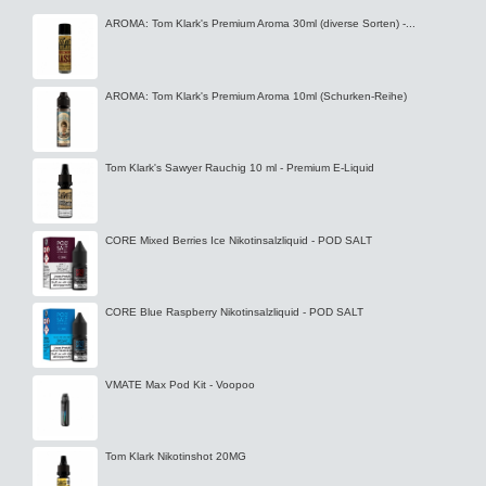
AROMA: Tom Klark's Premium Aroma 30ml (diverse Sorten) -...
AROMA: Tom Klark's Premium Aroma 10ml (Schurken-Reihe)
Tom Klark's Sawyer Rauchig 10 ml - Premium E-Liquid
CORE Mixed Berries Ice Nikotinsalzliquid - POD SALT
CORE Blue Raspberry Nikotinsalzliquid - POD SALT
VMATE Max Pod Kit - Voopoo
Tom Klark Nikotinshot 20MG