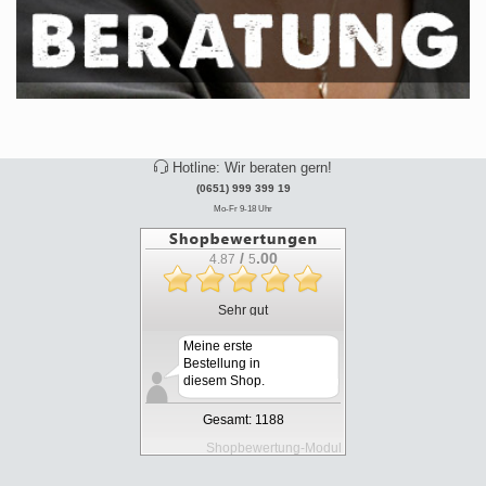
Hotline: Wir beraten gern!
(0651) 999 399 19
Mo-Fr 9-18 Uhr
/
.00
4.87
5
Sehr gut
Meine erste
Bestellung in
diesem Shop.
Alles hat seh...
Gesamt: 1188
Shopbewertung-Modul