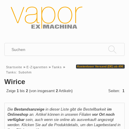
»
»
»
Kostenloser Versand (DE) ab 49€
Startseite
E-Zigaretten
Tanks
Tanks: Subohm
Wirice
Zeige
1
bis
2
(von insgesamt
2
Artikeln)
Seiten:
1
Die
Bestandsanzeige
in dieser Liste gibt die Bestellbarkeit
im
Onlineshop
an. Artikel können in unseren Filialen
vor Ort noch
verfügbar
sein, auch wenn sie online als ausverkauft angezeigt
werden. Klicken Sie auf die Produktdetails, um den Lagerbestand in