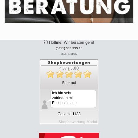
Hotline: Wir beraten gern!
(0651) 999 399 19
Mo-Fr 9-18 Uhr
/
.00
4.87
5
Sehr gut
Ich bin sehr
zufrieden mit
Euch. seid alle
nett und ...
Gesamt: 1188
Shopbewertung-Modul