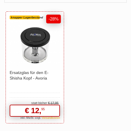
knapper Lagerbestand
-28%
Ersatzglas für den E-
Shisha Kopf - Avoria
statt bisher
€ 17,
95
€ 12,
95
inkl. MwSt. zzgl.
Versandkosten