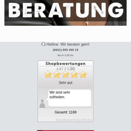
Hotline: Wir beraten gern!
(0651) 999 399 19
Mo-Fr 9-18 Uhr
/
.00
4.87
5
Sehr gut
Wir sind sehr
zufrieden.
Gesamt: 1188
Shopbewertung-Modul