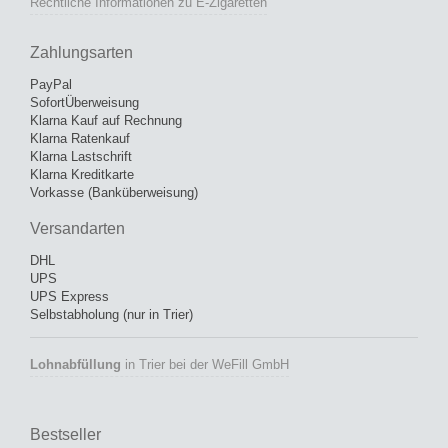
Rechtliche Informationen zu E-Zigaretten
Zahlungsarten
PayPal
SofortÜberweisung
Klarna Kauf auf Rechnung
Klarna Ratenkauf
Klarna Lastschrift
Klarna Kreditkarte
Vorkasse (Banküberweisung)
Versandarten
DHL
UPS
UPS Express
Selbstabholung (nur in Trier)
Lohnabfüllung
in Trier bei der WeFill GmbH
Bestseller