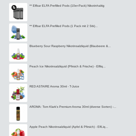
** Elfbar ELFA Prefilled Pods (10er-Pack) Nikotinhaltig
** Elfbar ELFA Prefilled Pods (1 Pack mit 2 Stk)...
Blueberry Sour Raspberry Nikotinsalzliquid (Blaubeere &...
Peach Ice Nikotinsalzliquid (Pfirsich & Frische) - Elfliq...
RED ASTAIRE Aroma 30ml - T-Juice
AROMA: Tom Klark's Premium Aroma 30ml (diverse Sorten) -...
Apple Peach Nikotinsalzliquid (Apfel & Pfirsich) - ElfLiq...