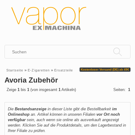
»
»
Kostenloser Versand (DE) ab 49€
Startseite
E-Zigaretten
Ersatzteile
Avoria Zubehör
Zeige
1
bis
1
(von insgesamt
1
Artikeln)
Seiten:
1
Die
Bestandsanzeige
in dieser Liste gibt die Bestellbarkeit
im
Onlineshop
an. Artikel können in unseren Filialen
vor Ort noch
verfügbar
sein, auch wenn sie online als ausverkauft angezeigt
werden. Klicken Sie auf die Produktdetails, um den Lagerbestand in
Ihrer Filiale zu prüfen.