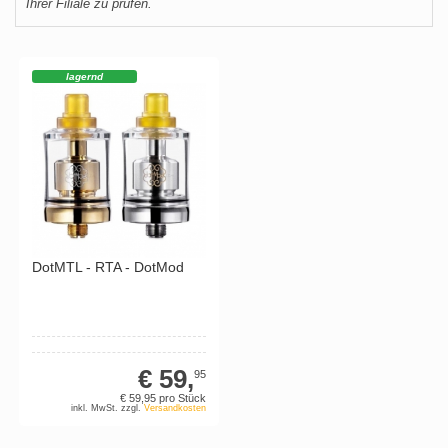
Ihrer Filiale zu prüfen.
lagernd
DotMTL - RTA - DotMod
€ 59,
95
€ 59,
95
pro Stück
inkl. MwSt. zzgl.
Versandkosten