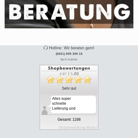
Hotline: Wir beraten gern!
(0651) 999 399 19
Mo-Fr 9-18 Uhr
/
.00
4.87
5
Sehr gut
Alles super
schnelle
Lieferung und
kompetente
Beratu...
Gesamt: 1188
Shopbewertung-Modul