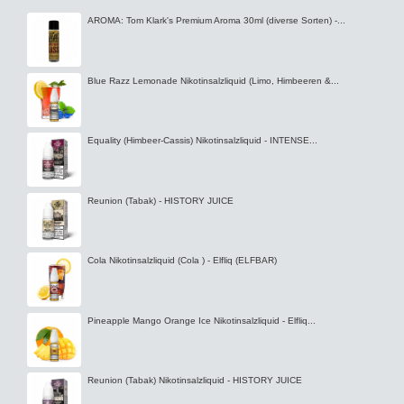
AROMA: Tom Klark's Premium Aroma 30ml (diverse Sorten) -...
Blue Razz Lemonade Nikotinsalzliquid (Limo, Himbeeren &...
Equality (Himbeer-Cassis) Nikotinsalzliquid - INTENSE...
Reunion (Tabak) - HISTORY JUICE
Cola Nikotinsalzliquid (Cola ) - Elfliq (ELFBAR)
Pineapple Mango Orange Ice Nikotinsalzliquid - Elfliq...
Reunion (Tabak) Nikotinsalzliquid - HISTORY JUICE