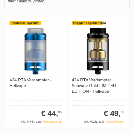
Ihrer Filiale zu prüfen.
teilweise lagernd
knapper Lagerbestand
424 RTA Verdampfer -
424 RTA Verdampfer
Hellvape
Schwarz Gold LIMITED
EDITION - Hellvape
€ 44,
€ 49,
95
95
inkl. MwSt. zzgl.
Versandkosten
inkl. MwSt. zzgl.
Versandkosten