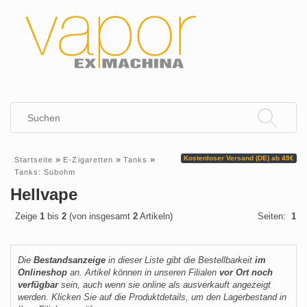
»
»
»
Kostenloser Versand (DE) ab 49€
Startseite
E-Zigaretten
Tanks
Tanks: Subohm
Hellvape
Zeige
1
bis
2
(von insgesamt
2
Artikeln)
Seiten:
1
Die
Bestandsanzeige
in dieser Liste gibt die Bestellbarkeit
im
Onlineshop
an. Artikel können in unseren Filialen
vor Ort noch
verfügbar
sein, auch wenn sie online als ausverkauft angezeigt
werden. Klicken Sie auf die Produktdetails, um den Lagerbestand in