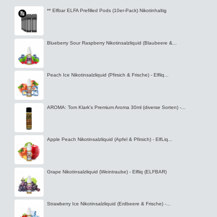
** Elfbar ELFA Prefilled Pods (10er-Pack) Nikotinhaltig
Blueberry Sour Raspberry Nikotinsalzliquid (Blaubeere &...
Peach Ice Nikotinsalzliquid (Pfirsich & Frische) - Elfliq...
AROMA: Tom Klark's Premium Aroma 30ml (diverse Sorten) -...
Apple Peach Nikotinsalzliquid (Apfel & Pfirsich) - ElfLiq...
Grape Nikotinsalzliquid (Weintraube) - Elfliq (ELFBAR)
Strawberry Ice Nikotinsalzliquid (Erdbeere & Frische) -...