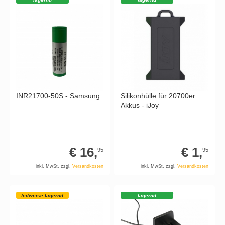
INR21700-50S - Samsung
Silikonhülle für 20700er
Akkus - iJoy
€ 16,
€ 1,
95
95
inkl. MwSt. zzgl.
Versandkosten
inkl. MwSt. zzgl.
Versandkosten
teilweise lagernd
lagernd