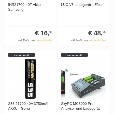
INR21700-40T Akku -
LUC V8 Ladegerät - Efest
Samsung
€ 16,
€ 48,
95
95
inkl. MwSt. zzgl.
Versandkosten
inkl. MwSt. zzgl.
Versandkosten
ausverkauft
ausverkauft
S35 21700 40A 3750mAh
SkyRC MC3000 Profi-
AKKU - Golisi
Analyse- und Ladegerät