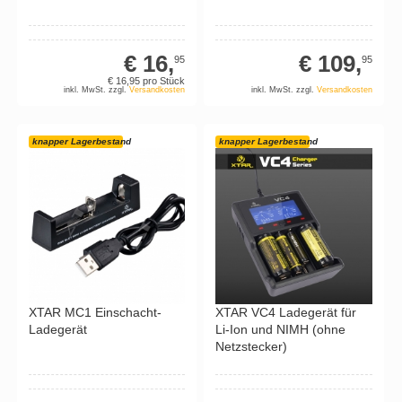
€ 16,
€ 109,
95
95
€ 16,
95
pro Stück
inkl. MwSt. zzgl.
Versandkosten
inkl. MwSt. zzgl.
Versandkosten
knapper Lagerbestand
knapper Lagerbestand
XTAR MC1 Einschacht-
XTAR VC4 Ladegerät für
Ladegerät
Li-Ion und NIMH (ohne
Netzstecker)