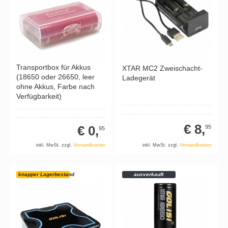
Transportbox für Akkus
XTAR MC2 Zweischacht-
(18650 oder 26650, leer
Ladegerät
ohne Akkus, Farbe nach
Verfügbarkeit)
€ 8,
€ 0,
95
95
inkl. MwSt. zzgl.
Versandkosten
inkl. MwSt. zzgl.
Versandkosten
knapper Lagerbestand
ausverkauft