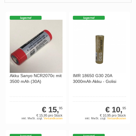
lagernd
lagernd
Akku Sanyo NCR2070c mit
IMR 18650 G30 20A
3500 mAh (30A)
3000mAh Akku - Golisi
€ 15,
€ 10,
95
95
€ 15,
95
pro Stück
€ 10,
95
pro Stück
inkl. MwSt. zzgl.
Versandkosten
inkl. MwSt. zzgl.
Versandkosten
lagernd
lagernd