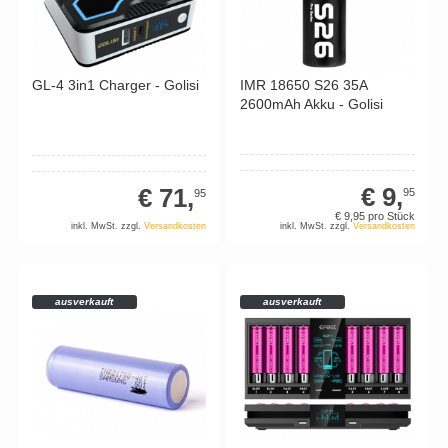
IMR 18650 S26 35A
GL-4 3in1 Charger - Golisi
2600mAh Akku - Golisi
€ 9,
€ 71,
95
95
€ 9,
95
pro Stück
inkl. MwSt. zzgl.
Versandkosten
inkl. MwSt. zzgl.
Versandkosten
ausverkauft
ausverkauft