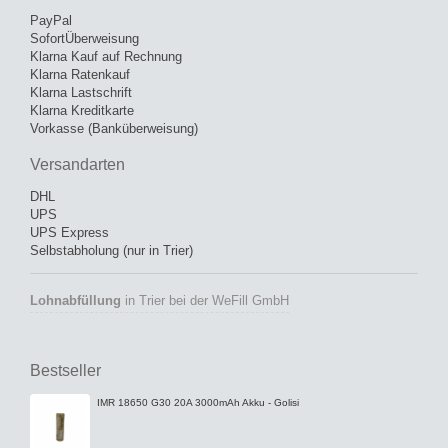
PayPal
SofortÜberweisung
Klarna Kauf auf Rechnung
Klarna Ratenkauf
Klarna Lastschrift
Klarna Kreditkarte
Vorkasse (Banküberweisung)
Versandarten
DHL
UPS
UPS Express
Selbstabholung (nur in Trier)
Lohnabfüllung
in Trier bei der WeFill GmbH
Bestseller
IMR 18650 G30 20A 3000mAh Akku - Golisi