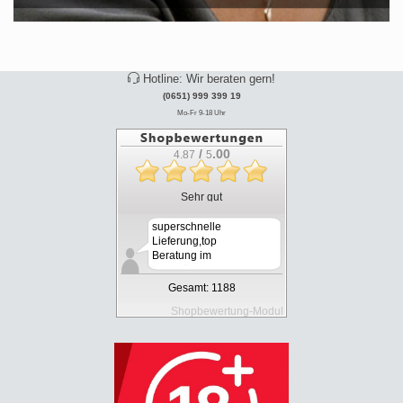
Hotline: Wir beraten gern!
(0651) 999 399 19
Mo-Fr 9-18 Uhr
/
.00
4.87
5
Sehr gut
superschnelle
Lieferung,top
Beratung im
Geschäf...
Gesamt: 1188
Shopbewertung-Modul