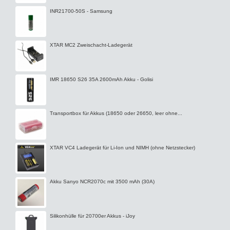
INR21700-50S - Samsung
XTAR MC2 Zweischacht-Ladegerät
IMR 18650 S26 35A 2600mAh Akku - Golisi
Transportbox für Akkus (18650 oder 26650, leer ohne...
XTAR VC4 Ladegerät für Li-Ion und NIMH (ohne Netzstecker)
Akku Sanyo NCR2070c mit 3500 mAh (30A)
Silikonhülle für 20700er Akkus - iJoy