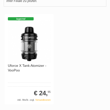
Ihrer Filiale zu prüfen.
lagernd
Uforce X Tank Atomizer -
VooPoo
€ 24,
95
inkl. MwSt. zzgl.
Versandkosten