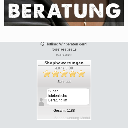
Hotline: Wir beraten gern!
(0651) 999 399 19
Mo-Fr 9-18 Uhr
/
.00
4.87
5
Sehr gut
Super
telefonische
Beratung im
Lockdown,
kaufen, be...
Gesamt: 1188
Shopbewertung-Modul