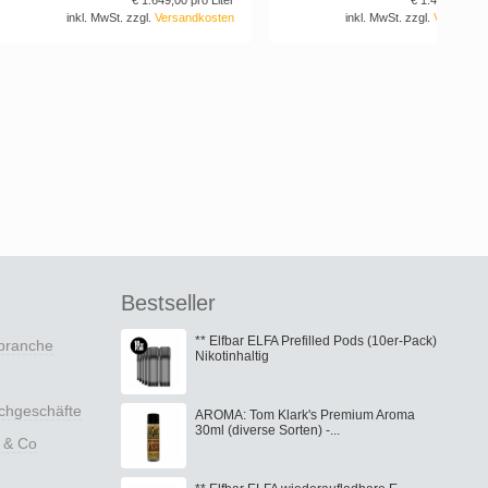
€ 1.649,
00
pro Liter
€ 1.495,
00
pro
inkl. MwSt. zzgl.
Versandkosten
inkl. MwSt. zzgl.
Versandk
Bestseller
** Elfbar ELFA Prefilled Pods (10er-Pack)
nbranche
Nikotinhaltig
achgeschäfte
AROMA: Tom Klark's Premium Aroma
30ml (diverse Sorten) -...
 & Co