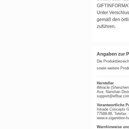
GIFTINFORMAT
Unter Verschlu
gemäß den örtli
zuführen.
Angaben zur P
Die Produktbezeich
sowie weitere Produ
Hersteller
iMiracle (Shenzhen
Ave, Nanshan Distr
support@elfbar.co
Verantwortliche P
Intrade Concepts 
77588-88, Telefax:
www.e-zigaretten-h
Warnhinweise und