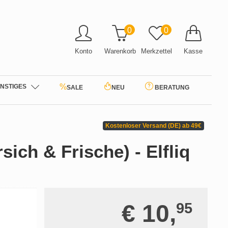
0
0
Konto
Warenkorb
Merkzettel
Kasse
%
NSTIGES
SALE
NEU
BERATUNG
Kostenloser Versand (DE) ab 49€
sich & Frische) - Elfliq
€ 10,
95