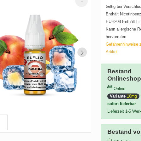
Giftig bei Verschlu
Enthält Nicotinben
EUH208 Enthält Lin
Kann allergische R
hervorrufen
Gefahrenhinweise 
Artikel
Bestand
Onlinesho
Online
Variante
10mg
sofort lieferbar
Lieferzeit 1-5 Wer
Bestand vor