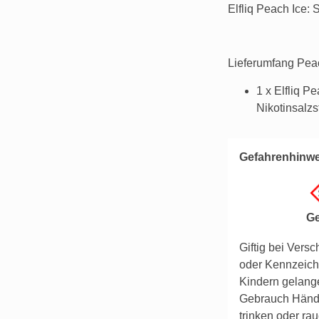
Elfliq Peach Ice: S
Lieferumfang Peac
1 x Elfliq P
Nikotinsalz
Gefahrenhinwe
Ge
Giftig bei Versc
oder Kennzeichn
Kindern gelang
Gebrauch Händ
trinken oder ra