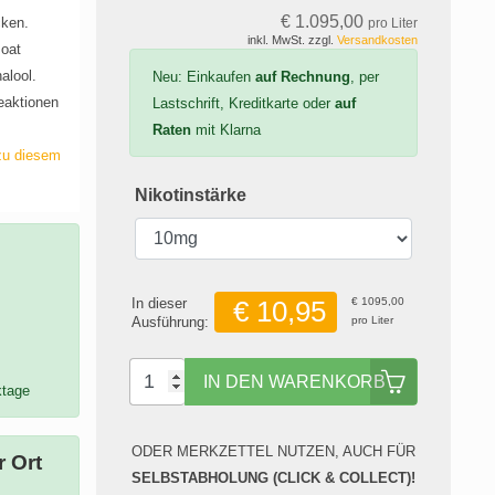
€ 1.095,
00
cken.
pro Liter
inkl. MwSt. zzgl.
Versandkosten
zoat
alool.
Neu: Einkaufen
auf Rechnung
, per
eaktionen
Lastschrift, Kreditkarte oder
auf
Raten
mit Klarna
zu diesem
Nikotinstärke
p
In dieser
€ 1095,00
€ 10,95
Ausführung:
pro Liter
IN DEN WARENKORB
ktage
ODER MERKZETTEL NUTZEN, AUCH FÜR
 Ort
SELBSTABHOLUNG (CLICK & COLLECT)!