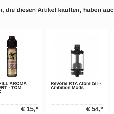
 die diesen Artikel kauften, haben auch
FILL AROMA
Revorie RTA Atomizer -
RT - TOM
Ambition Mods
K
€ 15,
€ 54,
45
95