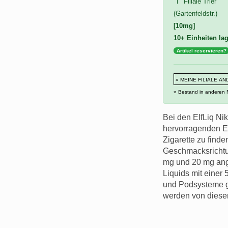
Filiale Trier
(Gartenfeldstr.)
[10mg]
10+ Einheiten la
Artikel reservieren?
» MEINE FILIALE Ä
» Bestand in anderen F
Bei den ElfLiq Nik
hervorragenden E-
Zigarette zu finde
Geschmacksrichtun
mg und 20 mg ange
Liquids mit einer
und Podsysteme ge
werden von diesen