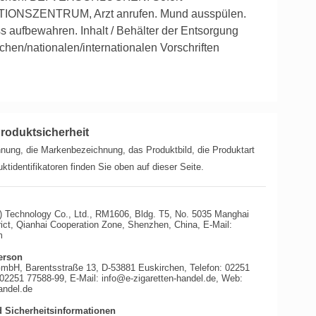
IONSZENTRUM, Arzt anrufen.
Mund ausspülen.
ss aufbewahren.
Inhalt / Behälter der Entsorgung
chen/nationalen/internationalen Vorschriften
roduktsicherheit
nung, die Markenbezeichnung, das Produktbild, die Produktart
ktidentifikatoren finden Sie oben auf dieser Seite.
) Technology Co., Ltd., RM1606, Bldg. T5, No. 5035 Manghai
ict, Qianhai Cooperation Zone, Shenzhen, China, E-Mail:
m
erson
GmbH, Barentsstraße 13, D-53881 Euskirchen, Telefon: 02251
 02251 77588-99, E-Mail: info@e-zigaretten-handel.de, Web:
andel.de
 Sicherheitsinformationen