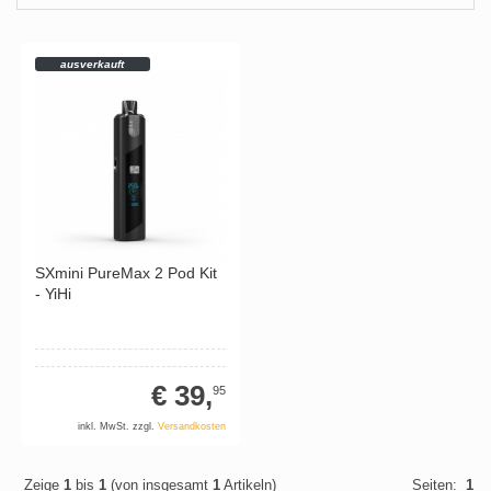
ausverkauft
SXmini PureMax 2 Pod Kit
- YiHi
€ 39,
95
inkl. MwSt. zzgl.
Versandkosten
Zeige
1
bis
1
(von insgesamt
1
Artikeln)
Seiten:
1