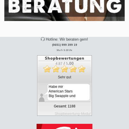
Hotline: Wir beraten gern!
(0651) 999 399 19
Mo-Fr 9-18 Uhr
/
.00
4.87
5
Sehr gut
Habe mir
American Stars
Big Swapple und
Bluetooth Ma...
Gesamt: 1188
Shopbewertung-Modul