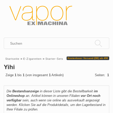
»
»
Kostenloser Versand (DE) ab 49€
Startseite
E-Zigaretten
Starter-Sets
Yihi
Zeige
1
bis
1
(von insgesamt
1
Artikeln)
Seiten:
1
Die
Bestandsanzeige
in dieser Liste gibt die Bestellbarkeit
im
Onlineshop
an. Artikel können in unseren Filialen
vor Ort noch
verfügbar
sein, auch wenn sie online als ausverkauft angezeigt
werden. Klicken Sie auf die Produktdetails, um den Lagerbestand in
Ihrer Filiale zu prüfen.