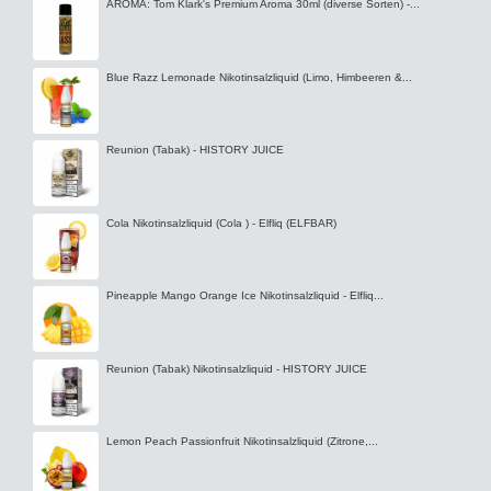
AROMA: Tom Klark's Premium Aroma 30ml (diverse Sorten) -...
Blue Razz Lemonade Nikotinsalzliquid (Limo, Himbeeren &...
Reunion (Tabak) - HISTORY JUICE
Cola Nikotinsalzliquid (Cola ) - Elfliq (ELFBAR)
Pineapple Mango Orange Ice Nikotinsalzliquid - Elfliq...
Reunion (Tabak) Nikotinsalzliquid - HISTORY JUICE
Lemon Peach Passionfruit Nikotinsalzliquid (Zitrone,...