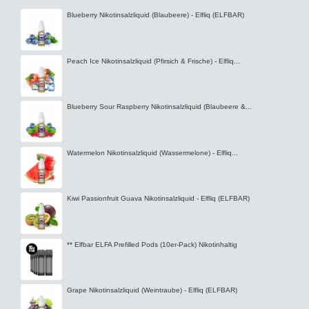
Blueberry Nikotinsalzliquid (Blaubeere) - Elfliq (ELFBAR)
Peach Ice Nikotinsalzliquid (Pfirsich & Frische) - Elfliq...
Blueberry Sour Raspberry Nikotinsalzliquid (Blaubeere &...
Watermelon Nikotinsalzliquid (Wassermelone) - Elfliq...
Kiwi Passionfruit Guava Nikotinsalzliquid - Elfliq (ELFBAR)
** Elfbar ELFA Prefilled Pods (10er-Pack) Nikotinhaltig
Grape Nikotinsalzliquid (Weintraube) - Elfliq (ELFBAR)