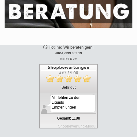
Hotline: Wir beraten gern!
(0651) 999 399 19
Mo-Fr 9-18 Uhr
/
.00
4.87
5
Sehr gut
Mir fehlen zu den
Liquids
Empfehlungen
vom shop oder...
Gesamt: 1188
Shopbewertung-Modul