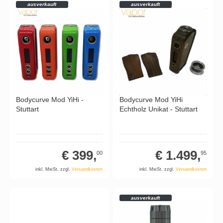
ausverkauft
ausverkauft
Bodycurve Mod YiHi -
Bodycurve Mod YiHi
Stuttart
Echtholz Unikat - Stuttart
€ 399,
€ 1.499,
00
95
inkl. MwSt. zzgl.
Versandkosten
inkl. MwSt. zzgl.
Versandkosten
ausverkauft