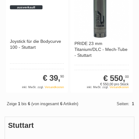
ausverkauft
Joystick für die Bodycurve
PRIDE 23 mm
100 - Stuttart
Titanium/DLC - Mech-Tube
- Stuttart
€ 39,
€ 550,
90
00
€ 550,
00
pro Stück
inkl. MwSt. zzgl.
Versandkosten
inkl. MwSt. zzgl.
Versandkosten
Zeige
1
bis
6
(von insgesamt
6
Artikeln)
Seiten:
1
Stuttart