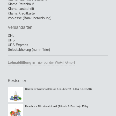
Blueberry Sour Raspberry Nikotinsalzliquid (Blaubeere &...
Watermelon Nikotinsalzliquid (Wassermelone) - Elfliq...
Kiwi Passionfruit Guava Nikotinsalzliquid - Elfliq (ELFBAR)
** Elfbar ELFA Prefilled Pods (10er-Pack) Nikotinhaltig
Grape Nikotinsalzliquid (Weintraube) - Elfliq (ELFBAR)
Apple Peach Nikotinsalzliquid (Apfel & Pfirsich) - ElfLiq...