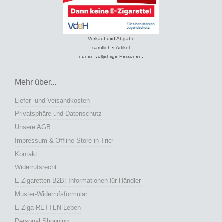
E-Ziga RETTEN Leben
Personal Shopping
Zahlungsarten
Entsorgung von Batterien und Altgeräten
Jugendschutz
Unsere Filialen
Bitburg (Trierer Str.)
Buxtehude (Bahnhofstr.)
Dortmund (Hohe Str.)
Ebersberg (Marienplatz)
Herzogenrath (Bicherouxstr.)
Losheim a.S. (Streifstr.)
Nürnberg (Rothenburger Str.)
Sankt Wendel (Luisenstr.)
Stade (Bungenstr.)
Trier (Gartenfeldstr.)