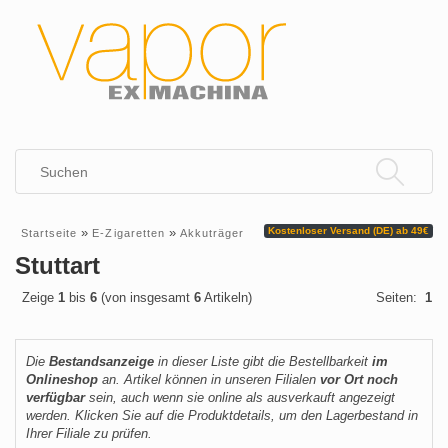
»
»
Kostenloser Versand (DE) ab 49€
Startseite
E-Zigaretten
Akkuträger
Stuttart
Zeige
1
bis
6
(von insgesamt
6
Artikeln)
Seiten:
1
Die
Bestandsanzeige
in dieser Liste gibt die Bestellbarkeit
im
Onlineshop
an. Artikel können in unseren Filialen
vor Ort noch
verfügbar
sein, auch wenn sie online als ausverkauft angezeigt
werden. Klicken Sie auf die Produktdetails, um den Lagerbestand in
Ihrer Filiale zu prüfen.