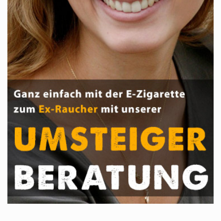
Hotline: Wir beraten gern!
(0651) 999 399 19
Mo-Fr 9-18 Uhr
/
.00
4.87
5
Sehr gut
Nicht nur, dass die
Beratung sehr gut
war, der Versa...
Gesamt: 1188
Shopbewertung-Modul