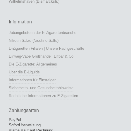
SofortÜberweisung
Klarna Kauf auf Rechnung
Klarna Ratenkauf
Klarna Lastschrift
Klarna Kreditkarte
Vorkasse (Banküberweisung)
Versandarten
DHL
UPS
UPS Express
Selbstabholung (nur in Trier)
Lohnabfüllung
in Trier bei der WeFill GmbH
Bestseller
Blueberry Nikotinsalzliquid (Blaubeere) - Elfliq (ELFBAR)
Peach Ice Nikotinsalzliquid (Pfirsich & Frische) - Elfliq...