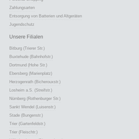
Trier (Fleischtr.)
Wilhelmshaven (Bismarckstr.)
Information
Jobangebote in der E-Zigarettenbranche
Nikotin-Salze (Nicotine Salts)
E-Zigaretten Filialen | Unsere Fachgeschäfte
Einweg-Vape Großhandel: Elfbar & Co
Die E-Zigarette: Allgemeines
Über die E-Liquids
Informationen für Einsteiger
Sicherheits- und Gesundheitshinweise
Rechtliche Informationen zu E-Zigaretten
Zahlungsarten
PayPal