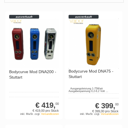
ausverkauft
ausverkauft
Bodycurve Mod DNA75 -
Bodycurve Mod DNA200 -
Stuttart
Stuttart
Ausgangsleistung 1-75Watt
Ausgabespannung 0,2-6,2 Volt ...
€ 419,
€ 399,
00
00
€ 419,
00
pro Stück
€ 399,
00
pro Stück
inkl. MwSt. zzgl.
Versandkosten
inkl. MwSt. zzgl.
Versandkosten