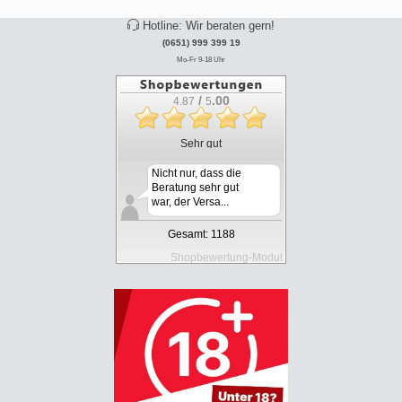
Verkauf und Abgabe
sämtlicher Artikel
nur an volljährige Personen.
Mehr über...
Liefer- und Versandkosten
Privatsphäre und Datenschutz
Unsere AGB
Impressum & Offline-Store in Trier
Kontakt
Widerrufsrecht
E-Zigaretten B2B: Informationen für Händler
Muster-Widerrufsformular