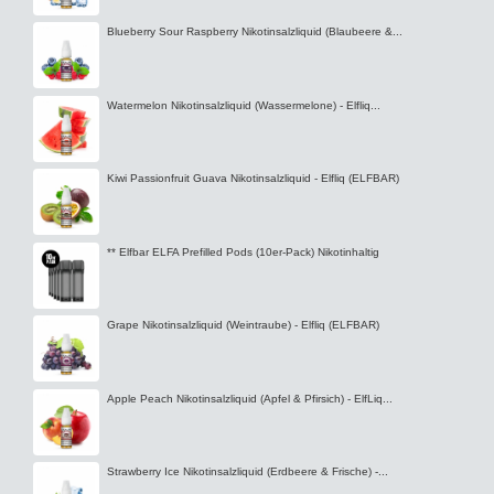
Strawberry Ice Nikotinsalzliquid (Erdbeere & Frische) -...
Blue Razz Lemonade Nikotinsalzliquid (Limo, Himbeeren &...
Vertrag widerrufen
VaporExMachina GmbH & Co. KG © 2026