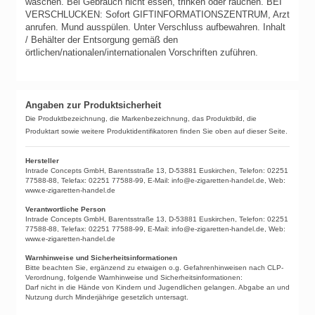
waschen.
Bei Gebrauch nicht essen, trinken oder rauchen.
BEI
VERSCHLUCKEN: Sofort GIFTINFORMATIONSZENTRUM, Arzt
anrufen.
Mund ausspülen.
Unter Verschluss aufbewahren.
Inhalt
/ Behälter der Entsorgung gemäß den
örtlichen/nationalen/internationalen Vorschriften zuführen.
Angaben zur Produktsicherheit
Die Produktbezeichnung, die Markenbezeichnung, das Produktbild, die
Produktart sowie weitere Produktidentifikatoren finden Sie oben auf dieser Seite.
Hersteller
Intrade Concepts GmbH, Barentsstraße 13, D-53881 Euskirchen, Telefon: 02251
77588-88, Telefax: 02251 77588-99, E-Mail: info@e-zigaretten-handel.de, Web:
www.e-zigaretten-handel.de
Verantwortliche Person
Intrade Concepts GmbH, Barentsstraße 13, D-53881 Euskirchen, Telefon: 02251
77588-88, Telefax: 02251 77588-99, E-Mail: info@e-zigaretten-handel.de, Web:
www.e-zigaretten-handel.de
Warnhinweise und Sicherheitsinformationen
Bitte beachten Sie, ergänzend zu etwaigen o.g. Gefahrenhinweisen nach CLP-
Verordnung, folgende Warnhinweise und Sicherheitsinformationen:
Darf nicht in die Hände von Kindern und Jugendlichen gelangen. Abgabe an und
Nutzung durch Minderjährige gesetzlich untersagt.