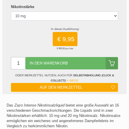
Nikotinstärke
In dieser Ausführung:
€ 9,95
€ 995,00 pro Liter
IN DEN WARENKORB
ODER MERKZETTEL NUTZEN, AUCH FÜR
SELBSTABHOLUNG (CLICK &
COLLECT)!
» INFOS
AUF DEN MERKZETTEL
Das
Zazo Intense Nikotinsalzliquid
bietet eine große Auswahl an 16
verschiedenen Geschmacksrichtungen. Die Liquids sind in zwei
Nikotinstärken erhältlich: 10 mg und 20 mg Nikotinsalz. Nikotinsalze
ermöglichen ein weicheres und angenehmeres Dampferlebnis im
Vergleich zu herkömmlichem Nikotin.