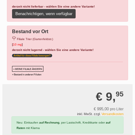
derzeit nicht lieferbar - wählen Sie eine andere Variante!
Benachrichtigen, wenn verfügbar
Bestand vor Ort
Filiale Trier (Gartenfeldstr.)
[
10 mg
]
derzeit nicht lagernd - wählen Sie eine andere Variante!
Artikel für diese Filiale besorgen?
» MEINE FILIALE ÄNDERN
» Bestand in anderen Filialen
€ 9,
95
€ 995,
00
pro Liter
inkl. MwSt. zzgl.
Versandkosten
Neu: Einkaufen
auf Rechnung
, per Lastschrift, Kreditkarte oder
auf
Raten
mit Klarna