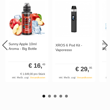
Sunny Apple 10ml
Pola
XROS 6 Pod Kit -
Aroma - Big Bottle
Big B
Vaporesso
€ 16,
49
€ 29,
95
€ 1.649,
00
pro Stück
inkl. MwSt. zzgl.
Versandkosten
inkl
inkl. MwSt. zzgl.
Versandkosten