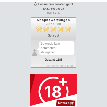
Hotline: Wir beraten gern!
(0651) 999 399 19
Mo-Fr 9-18 Uhr
/
.00
4.87
5
Sehr gut
Es wurde kein
Kommentar
abgegeben
Gesamt: 1188
Shopbewertung-Modul