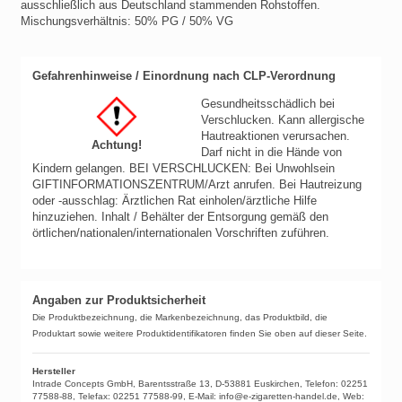
ausschließlich aus Deutschland stammenden Rohstoffen.
Mischungsverhältnis: 50% PG / 50% VG
Gefahrenhinweise / Einordnung nach CLP-Verordnung
Gesundheitsschädlich bei
Verschlucken.
Kann allergische
Hautreaktionen verursachen.
Achtung!
Darf nicht in die Hände von
Kindern gelangen.
BEI VERSCHLUCKEN: Bei Unwohlsein
GIFTINFORMATIONSZENTRUM/Arzt anrufen.
Bei Hautreizung
oder -ausschlag: Ärztlichen Rat einholen/ärztliche Hilfe
hinzuziehen.
Inhalt / Behälter der Entsorgung gemäß den
örtlichen/nationalen/internationalen Vorschriften zuführen.
Angaben zur Produktsicherheit
Die Produktbezeichnung, die Markenbezeichnung, das Produktbild, die
Produktart sowie weitere Produktidentifikatoren finden Sie oben auf dieser Seite.
Hersteller
Intrade Concepts GmbH, Barentsstraße 13, D-53881 Euskirchen, Telefon: 02251
77588-88, Telefax: 02251 77588-99, E-Mail: info@e-zigaretten-handel.de, Web: