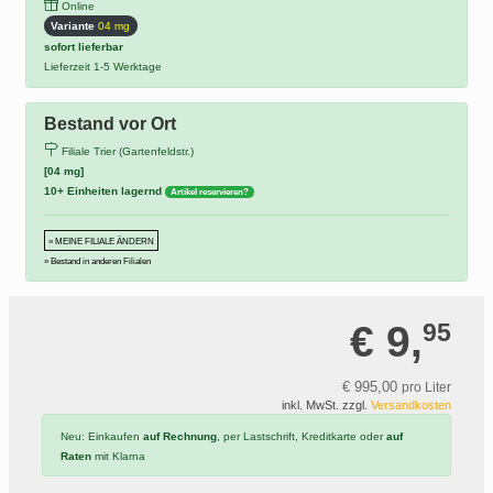
Online
Variante
04 mg
sofort lieferbar
Lieferzeit 1-5 Werktage
Bestand vor Ort
Filiale Trier (Gartenfeldstr.)
[04 mg]
10+ Einheiten lagernd
Artikel reservieren?
» MEINE FILIALE ÄNDERN
» Bestand in anderen Filialen
€ 9,
95
€ 995,
00
pro Liter
inkl. MwSt. zzgl.
Versandkosten
Neu: Einkaufen
auf Rechnung
, per Lastschrift, Kreditkarte oder
auf
Raten
mit Klarna