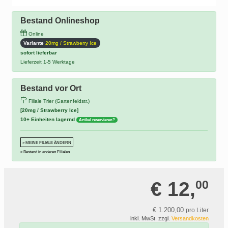
Bestand Onlineshop
Online
Variante
20mg / Strawberry Ice
sofort lieferbar
Lieferzeit 1-5 Werktage
Bestand vor Ort
Filiale Trier (Gartenfeldstr.)
[20mg / Strawberry Ice]
10+ Einheiten lagernd
Artikel reservieren?
» MEINE FILIALE ÄNDERN
» Bestand in anderen Filialen
€ 12,
00
€ 1.200,
00
pro Liter
inkl. MwSt. zzgl.
Versandkosten