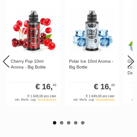
Cherry Pop 10ml
Polar Ice 10ml Aroma -
Gree
Aroma - Big Bottle
Big Bottle
Longf
Damp
€ 16,
€ 16,
49
49
€ 1.649,
00
pro Liter
€ 1.649,
00
pro Liter
inkl. MwSt. zzgl.
Versandkosten
inkl. MwSt. zzgl.
Versandkosten
inkl