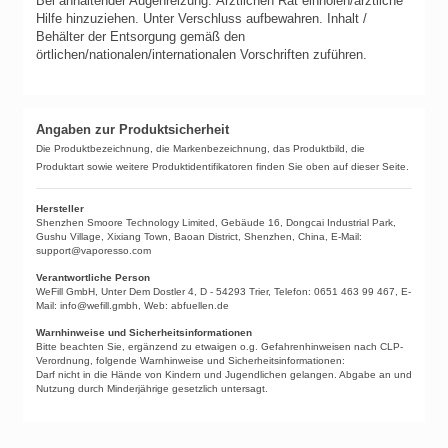
Bei anhaltender Augenreizung: Ärztlichen Rat einholen/ärztliche
Hilfe hinzuziehen.
Unter Verschluss aufbewahren.
Inhalt /
Behälter der Entsorgung gemäß den
örtlichen/nationalen/internationalen Vorschriften zuführen.
Angaben zur Produktsicherheit
Die Produktbezeichnung, die Markenbezeichnung, das Produktbild, die
Produktart sowie weitere Produktidentifikatoren finden Sie oben auf dieser Seite.
Hersteller
Shenzhen Smoore Technology Limited, Gebäude 16, Dongcai Industrial Park,
Gushu Village, Xixiang Town, Baoan District, Shenzhen, China, E-Mail:
support@vaporesso.com
Verantwortliche Person
WeFill GmbH, Unter Dem Dostler 4, D - 54293 Trier, Telefon: 0651 463 99 467, E-
Mail: info@wefill.gmbh, Web: abfuellen.de
Warnhinweise und Sicherheitsinformationen
Bitte beachten Sie, ergänzend zu etwaigen o.g. Gefahrenhinweisen nach CLP-
Verordnung, folgende Warnhinweise und Sicherheitsinformationen:
Darf nicht in die Hände von Kindern und Jugendlichen gelangen. Abgabe an und
Nutzung durch Minderjährige gesetzlich untersagt.