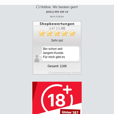
Hotline: Wir beraten gern!
(0651) 999 399 19
Mo-Fr 9-18 Uhr
/
.00
4.87
5
Sehr gut
Bin schon seit
langem Kunde.
Für mich gibt es
k...
Gesamt: 1188
Shopbewertung-Modul