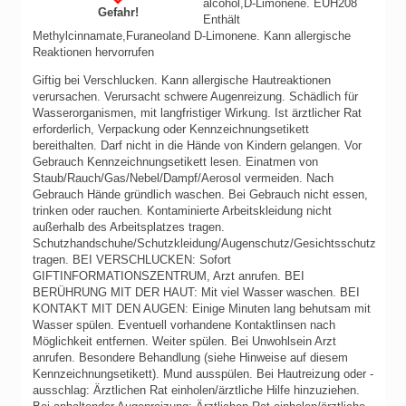
alcohol,D-Limonene. EUH208
Gefahr!
Enthält
Methylcinnamate,Furaneoland D-Limonene. Kann allergische
Reaktionen hervorrufen
Giftig bei Verschlucken.
Kann allergische Hautreaktionen
verursachen.
Verursacht schwere Augenreizung.
Schädlich für
Wasserorganismen, mit langfristiger Wirkung.
Ist ärztlicher Rat
erforderlich, Verpackung oder Kennzeichnungsetikett
bereithalten.
Darf nicht in die Hände von Kindern gelangen.
Vor
Gebrauch Kennzeichnungsetikett lesen.
Einatmen von
Staub/Rauch/Gas/Nebel/Dampf/Aerosol vermeiden.
Nach
Gebrauch Hände gründlich waschen.
Bei Gebrauch nicht essen,
trinken oder rauchen.
Kontaminierte Arbeitskleidung nicht
außerhalb des Arbeitsplatzes tragen.
Schutzhandschuhe/Schutzkleidung/Augenschutz/Gesichtsschutz
tragen.
BEI VERSCHLUCKEN: Sofort
GIFTINFORMATIONSZENTRUM, Arzt anrufen.
BEI
BERÜHRUNG MIT DER HAUT: Mit viel Wasser waschen.
BEI
KONTAKT MIT DEN AUGEN: Einige Minuten lang behutsam mit
Wasser spülen. Eventuell vorhandene Kontaktlinsen nach
Möglichkeit entfernen. Weiter spülen.
Bei Unwohlsein Arzt
anrufen.
Besondere Behandlung (siehe Hinweise auf diesem
Kennzeichnungsetikett).
Mund ausspülen.
Bei Hautreizung oder -
ausschlag: Ärztlichen Rat einholen/ärztliche Hilfe hinzuziehen.