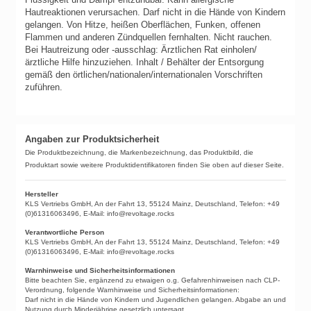
Hautreaktionen verursachen.
Darf nicht in die Hände von Kindern
gelangen.
Von Hitze, heißen Oberflächen, Funken, offenen
Flammen und anderen Zündquellen fernhalten. Nicht rauchen.
Bei Hautreizung oder -ausschlag: Ärztlichen Rat einholen/
ärztliche Hilfe hinzuziehen.
Inhalt / Behälter der Entsorgung
gemäß den örtlichen/nationalen/internationalen Vorschriften
zuführen.
Angaben zur Produktsicherheit
Die Produktbezeichnung, die Markenbezeichnung, das Produktbild, die
Produktart sowie weitere Produktidentifikatoren finden Sie oben auf dieser Seite.
Hersteller
KLS Vertriebs GmbH, An der Fahrt 13, 55124 Mainz, Deutschland, Telefon: +49
(0)61316063496, E-Mail: info@revoltage.rocks
Verantwortliche Person
KLS Vertriebs GmbH, An der Fahrt 13, 55124 Mainz, Deutschland, Telefon: +49
(0)61316063496, E-Mail: info@revoltage.rocks
Warnhinweise und Sicherheitsinformationen
Bitte beachten Sie, ergänzend zu etwaigen o.g. Gefahrenhinweisen nach CLP-
Verordnung, folgende Warnhinweise und Sicherheitsinformationen:
Darf nicht in die Hände von Kindern und Jugendlichen gelangen. Abgabe an und
Nutzung durch Minderjährige gesetzlich untersagt.