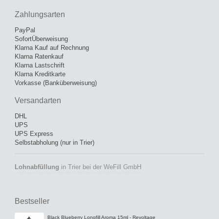
Zahlungsarten
PayPal
SofortÜberweisung
Klarna Kauf auf Rechnung
Klarna Ratenkauf
Klarna Lastschrift
Klarna Kreditkarte
Vorkasse (Banküberweisung)
Versandarten
DHL
UPS
UPS Express
Selbstabholung (nur in Trier)
Lohnabfüllung
in Trier bei der WeFill GmbH
Bestseller
Black Blueberry Longfill Aroma 15ml - Revoltage