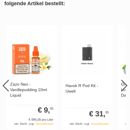
folgende Artikel bestellt:
Zazo Neo -
Gree
Havok R Pod Kit -
Vanillepudding 10ml
Longf
Uwell
Liquid
Damp
€ 9,
95
€ 31,
95
€ 995,
00
pro Liter
inkl. MwSt. zzgl.
Versandkosten
inkl
inkl. MwSt. zzgl.
Versandkosten