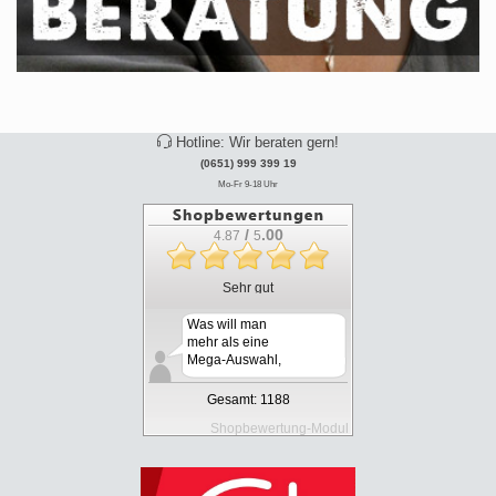
Hotline: Wir beraten gern!
(0651) 999 399 19
Mo-Fr 9-18 Uhr
/
.00
4.87
5
Sehr gut
Was will man
mehr als eine
Mega-Auswahl,
gute Preise...
Gesamt: 1188
Shopbewertung-Modul