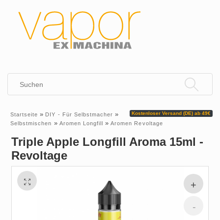
»
»
Kostenloser Versand (DE) ab 49€
Startseite
DIY - Für Selbstmacher
»
»
Selbstmischen
Aromen Longfill
Aromen Revoltage
Triple Apple Longfill Aroma 15ml -
Revoltage