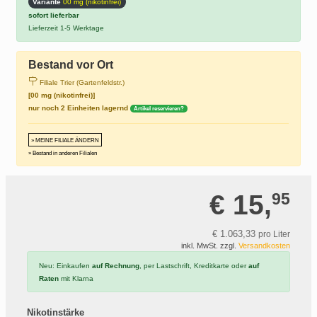
Variante
00 mg (nikotinfrei)
sofort lieferbar
Lieferzeit 1-5 Werktage
Bestand vor Ort
Filiale Trier (Gartenfeldstr.)
[00 mg (nikotinfrei)]
nur noch 2 Einheiten lagernd
Artikel reservieren?
» MEINE FILIALE ÄNDERN
» Bestand in anderen Filialen
€ 15,
95
€ 1.063,
33
pro Liter
inkl. MwSt. zzgl.
Versandkosten
Neu: Einkaufen
auf Rechnung
, per Lastschrift, Kreditkarte oder
auf
Raten
mit Klarna
Nikotinstärke