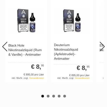
Deuterium
Black Hole
Elfa 
Nikotinsalzliquid
Nikotinsalzliquid (Rum
Neue
(Apfelstrudel)-
& Vanille) - Antimatter
Antimatter
€ 8,
95
€ 8,
95
€ 895,
00
pro Liter
€ 895,
00
pro Liter
inkl. MwSt. zzgl.
Versandkosten
inkl
inkl. MwSt. zzgl.
Versandkosten