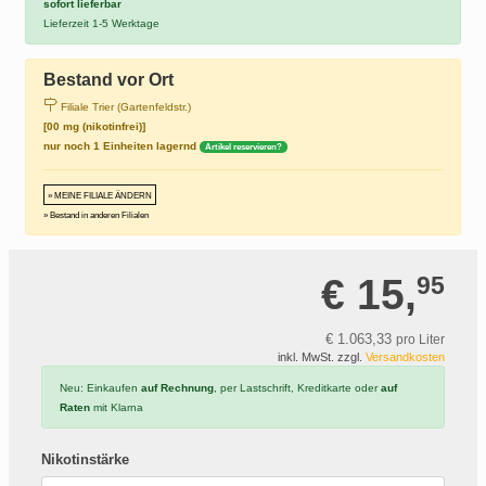
sofort lieferbar
Lieferzeit 1-5 Werktage
Bestand vor Ort
Filiale Trier (Gartenfeldstr.)
[00 mg (nikotinfrei)]
nur noch 1 Einheiten lagernd
Artikel reservieren?
» MEINE FILIALE ÄNDERN
» Bestand in anderen Filialen
€ 15,
95
€ 1.063,
33
pro Liter
inkl. MwSt. zzgl.
Versandkosten
Neu: Einkaufen
auf Rechnung
, per Lastschrift, Kreditkarte oder
auf
Raten
mit Klarna
Nikotinstärke