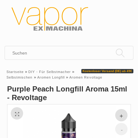
»
»
Kostenloser Versand (DE) ab 49€
Startseite
DIY - Für Selbstmacher
»
»
Selbstmischen
Aromen Longfill
Aromen Revoltage
Purple Peach Longfill Aroma 15ml
- Revoltage