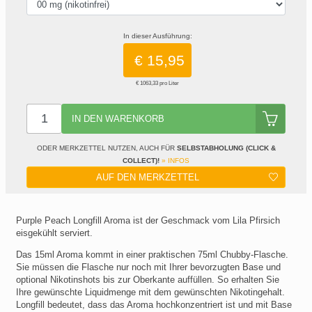
In dieser Ausführung:
€ 15,95
€ 1063,33 pro Liter
IN DEN WARENKORB
ODER MERKZETTEL NUTZEN, AUCH FÜR
SELBSTABHOLUNG (CLICK &
COLLECT)!
» INFOS
AUF DEN MERKZETTEL
Purple Peach Longfill Aroma ist der Geschmack vom Lila Pfirsich
eisgekühlt serviert.
Das 15ml Aroma kommt in einer praktischen 75ml Chubby-Flasche.
Sie müssen die Flasche nur noch mit Ihrer bevorzugten Base und
optional Nikotinshots bis zur Oberkante auffüllen. So erhalten Sie
Ihre gewünschte Liquidmenge mit dem gewünschten Nikotingehalt.
Longfill bedeutet, dass das Aroma hochkonzentriert ist und mit Base