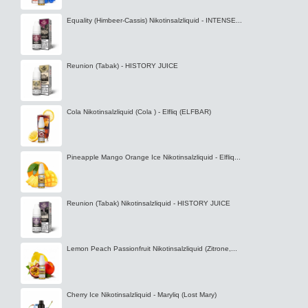
Equality (Himbeer-Cassis) Nikotinsalzliquid - INTENSE...
Reunion (Tabak) - HISTORY JUICE
Cola Nikotinsalzliquid (Cola ) - Elfliq (ELFBAR)
Pineapple Mango Orange Ice Nikotinsalzliquid - Elfliq...
Reunion (Tabak) Nikotinsalzliquid - HISTORY JUICE
Lemon Peach Passionfruit Nikotinsalzliquid (Zitrone,...
Cherry Ice Nikotinsalzliquid - Maryliq (Lost Mary)