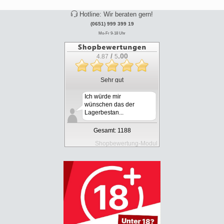
Hotline: Wir beraten gern!
(0651) 999 399 19
Mo-Fr 9-18 Uhr
/
.00
4.87
5
Sehr gut
Ich würde mir
wünschen das der
Lagerbestan...
Gesamt: 1188
Shopbewertung-Modul