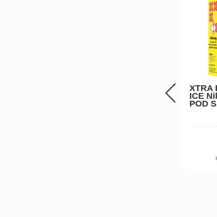
XTRA
ICE Ni
POD S