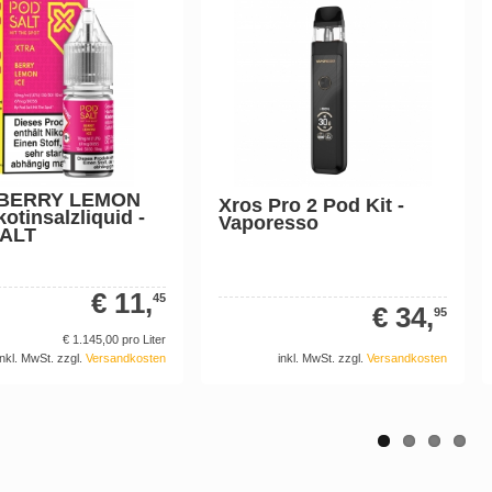
 BERRY LEMON
Xros Pro 2 Pod Kit -
kotinsalzliquid -
Vaporesso
ALT
€ 11,
45
€ 34,
95
€ 1.145,
00
pro Liter
inkl. MwSt. zzgl.
Versandkosten
inkl. MwSt. zzgl.
Versandkosten