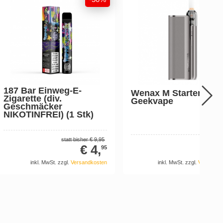
187 Bar Einweg-E-
Wenax M Starter Kit -
Zigarette (div.
Geekvape
Geschmäcker
NIKOTINFREI) (1 Stk)
statt bisher
€ 9,
95
€ 49
€ 4,
95
inkl. MwSt. zzgl.
Versandkosten
inkl. MwSt. zzgl.
Versandk