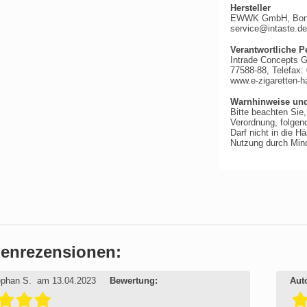
Hersteller
EWWK GmbH, Bonlan
service@intaste.de
Verantwortliche P
Intrade Concepts 
77588-88, Telefax:
www.e-zigaretten-h
Warnhinweise und
Bitte beachten Sie
Verordnung, folgen
Darf nicht in die 
Nutzung durch Mind
enrezensionen:
ephan S.
am 13.04.2023
Bewertung:
Auto