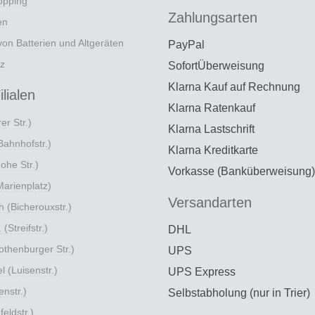
opping
Zahlungsarten
en
on Batterien und Altgeräten
PayPal
z
SofortÜberweisung
Klarna Kauf auf Rechnung
lialen
Klarna Ratenkauf
er Str.)
Klarna Lastschrift
ahnhofstr.)
Klarna Kreditkarte
ohe Str.)
Vorkasse (Banküberweisung)
arienplatz)
Versandarten
 (Bicherouxstr.)
(Streifstr.)
DHL
thenburger Str.)
UPS
 (Luisenstr.)
UPS Express
nstr.)
Selbstabholung (nur in Trier)
feldstr.)