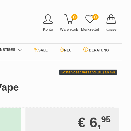
0
0
Konto
Warenkorb
Merkzettel
Kasse
%
NSTIGES
SALE
NEU
BERATUNG
Kostenloser Versand (DE) ab 49€
Vape
€ 6,
95
p