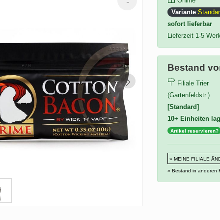
Online
Variante
Standa
sofort lieferbar
Lieferzeit 1-5 Wer
Bestand vor
Filiale Trier
(Gartenfeldstr.)
[Standard]
10+ Einheiten la
Artikel reservieren?
» MEINE FILIALE Ä
» Bestand in anderen F