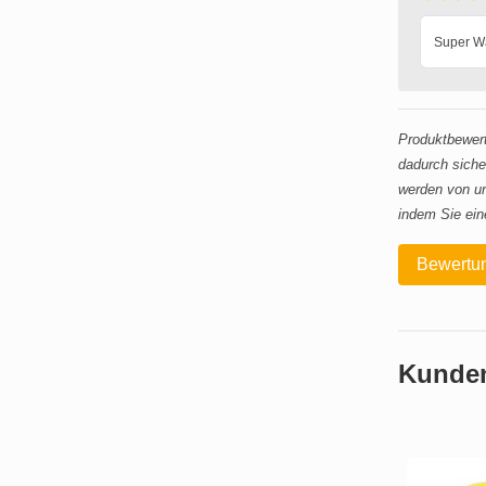
Super Wat
Produktbewert
dadurch siche
werden von un
indem Sie ein
Bewertun
Kunden,