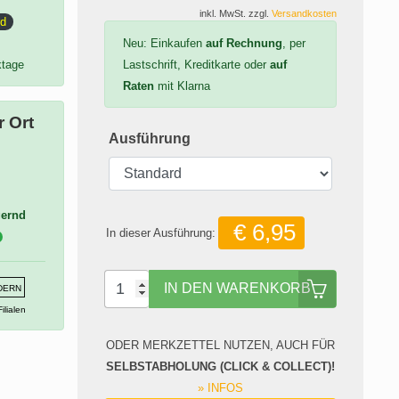
inkl. MwSt. zzgl.
Versandkosten
rd
Neu: Einkaufen
auf Rechnung
, per
ktage
Lastschrift, Kreditkarte oder
auf
Raten
mit Klarna
 Ort
Ausführung
gernd
€ 6,95
In dieser Ausführung:
IN DEN WARENKORB
NDERN
ilialen
ODER MERKZETTEL NUTZEN, AUCH FÜR
SELBSTABHOLUNG (CLICK & COLLECT)!
» INFOS