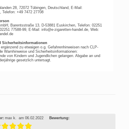
den 28, 72072 Tübingen, Deutschland, E-Mail:
, Telefon: +49 7472 27708
erson
GmbH, Barentsstraße 13, D-53881 Euskirchen, Telefon: 02251
 02251 77588-99, E-Mail: info@e-zigaretten-handel.de, Web:
andel.de
 Sicherheitsinformationen
, ergänzend zu etwaigen o.g. Gefahrenhinweisen nach CLP-
de Warnhinweise und Sicherheitsinformationen:
Hände von Kindern und Jugendlichen gelangen. Abgabe an und
erjährige gesetzlich untersagt.
r:
max k.
am 06.02.2022
Bewertung: