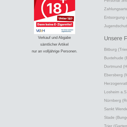
Personal Sh
Zahlungsart
Entsorgung v
Jugendschut
Unsere Fi
Verkauf und Abgabe
sämtlicher Artikel
Bitburg (Trier
nur an volljährige Personen.
Buxtehude (B
Dortmund (H
Ebersberg (M
Herzogenrath
Losheim a.S. 
Nürnberg (Ro
Sankt Wendel
Stade (Bunge
Trier (Garten